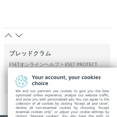
ブレッドクラム
ESETオンラインヘルプ
>
ESET PROTECT
On-Prem
>
ESET PROTECT On-Premの使用
Your account, your cookies
>
ESET PROTECT On-Prem メインメニュー
choice
>
レポート
> 古いアプリケーション
We and our partners use cookies to give you the best
optimized online experience, analyze our website traffic,
and serve you with personalized ads. You can agree to the
collection of all cookies by clicking "Accept all and close",
decline all non-essential cookies by choosing "Accept
essential cookies only", or adjust your cookie settings by
clicking "Manage cookies". You also have the right to