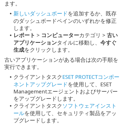
ます。
新しいダッシュボード
を追加するか、既存
•
のダッシュボードペインのいずれかを修正
します。
レポート
>
コンピューター
カテゴリ >
古い
•
アプリケーション
タイルに移動し、
今すぐ
生成
をクリックします。
古いアプリケーションがある場合は次の手順を
実行できます。
クライアントタスク
ESET PROTECTコンポー
•
ネントアップグレード
を使用して、ESET
Managementエージェントおよびサーバー
をアップグレードします。
クライアントタスク
ソフトウェアインスト
•
ール
を使用して、セキュリティ製品をアッ
プグレードします。