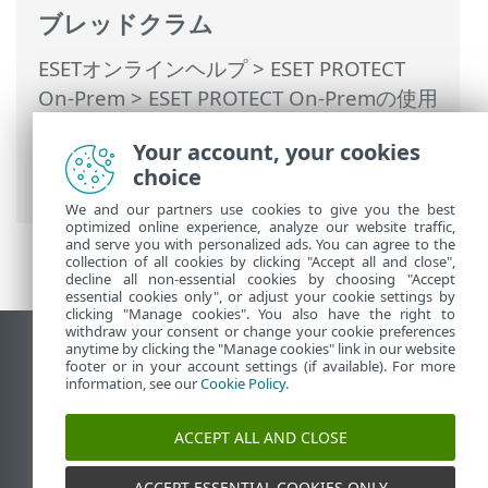
ブレッドクラム
ESETオンラインヘルプ
>
ESET PROTECT
On-Prem
>
ESET PROTECT On-Premの使用
>
ESET PROTECT On-Prem メインメニュー
Your account, your cookies
>
詳細
>
証明書
>
認証局
> 公開鍵のエクス
choice
ポート
We and our partners use cookies to give you the best
optimized online experience, analyze our website traffic,
and serve you with personalized ads. You can agree to the
collection of all cookies by clicking "Accept all and close",
decline all non-essential cookies by choosing "Accept
essential cookies only", or adjust your cookie settings by
clicking "Manage cookies". You also have the right to
withdraw your consent or change your cookie preferences
anytime by clicking the "Manage cookies" link in our website
デスクトップサイトの表示
footer or in your account settings (if available). For more
End of Life
information, see our
Cookie Policy
.
ESETナレッジベース
ACCEPT ALL AND CLOSE
ESETフォーラム
ESET Status Portal
ACCEPT ESSENTIAL COOKIES ONLY