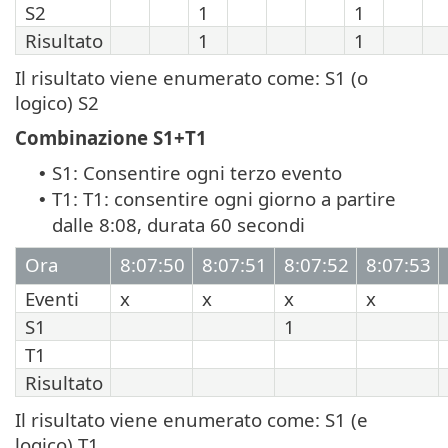
S2
1
1
Risultato
1
1
Il risultato viene enumerato come: S1 (o
logico) S2
Combinazione S1+T1
S1: Consentire ogni terzo evento
•
T1: T1: consentire ogni giorno a partire
•
dalle 8:08, durata 60 secondi
Ora
8:07:50
8:07:51
8:07:52
8:07:53
Eventi
x
x
x
x
S1
1
T1
Risultato
Il risultato viene enumerato come: S1 (e
logico) T1