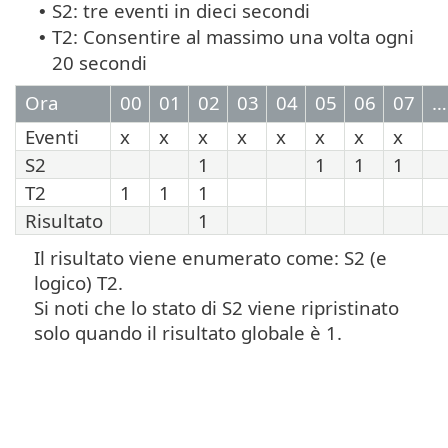
S2: tre eventi in dieci secondi
•
T2: Consentire al massimo una volta ogni
•
20 secondi
Ora
00
01
02
03
04
05
06
07
…
Eventi
x
x
x
x
x
x
x
x
S2
1
1
1
1
T2
1
1
1
Risultato
1
Il risultato viene enumerato come: S2 (e
logico) T2.
Si noti che lo stato di S2 viene ripristinato
solo quando il risultato globale è 1.