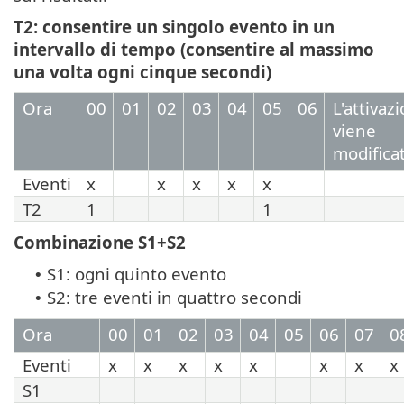
T2: consentire un singolo evento in un
intervallo di tempo (consentire al massimo
una volta ogni cinque secondi)
Ora
00
01
02
03
04
05
06
L'attivaz
viene
modifica
Eventi
x
x
x
x
x
T2
1
1
Combinazione S1+S2
S1: ogni quinto evento
•
S2: tre eventi in quattro secondi
•
Ora
00
01
02
03
04
05
06
07
0
Eventi
x
x
x
x
x
x
x
x
S1