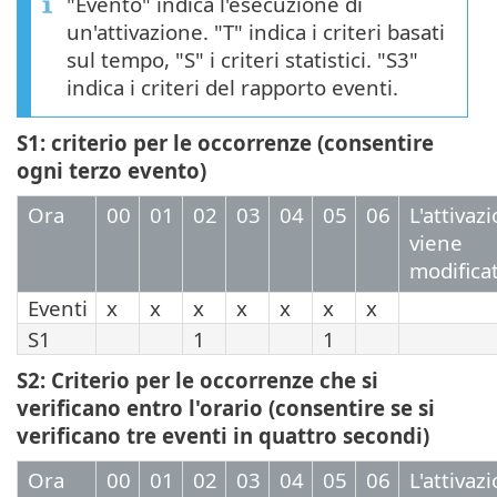
"Evento" indica l'esecuzione di
un'attivazione. "T" indica i criteri basati
sul tempo, "S" i criteri statistici. "S3"
indica i criteri del rapporto eventi.
S1: criterio per le occorrenze (consentire
ogni terzo evento)
Ora
00
01
02
03
04
05
06
L'attivaz
viene
modifica
Eventi
x
x
x
x
x
x
x
S1
1
1
S2: Criterio per le occorrenze che si
verificano entro l'orario (consentire se si
verificano tre eventi in quattro secondi)
Ora
00
01
02
03
04
05
06
L'attivaz