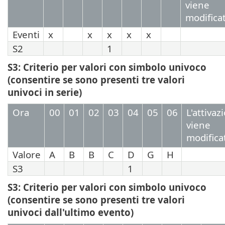
viene
modifica
Eventi
x
x
x
x
x
S2
1
S3: Criterio per valori con simbolo univoco
(consentire se sono presenti tre valori
univoci in serie)
Ora
00
01
02
03
04
05
06
L'attivaz
viene
modifica
Valore
A
B
B
C
D
G
H
S3
1
S3: Criterio per valori con simbolo univoco
(consentire se sono presenti tre valori
univoci dall'ultimo evento)