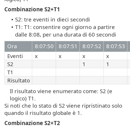
Combinazione S2+T1
S2: tre eventi in dieci secondi
•
T1: T1: consentire ogni giorno a partire
•
dalle 8:08, per una durata di 60 secondi
Ora
8:07:50
8:07:51
8:07:52
8:07:53
Eventi
x
x
x
x
S2
1
1
T1
Risultato
Il risultato viene enumerato come: S2 (e
logico) T1.
Si noti che lo stato di S2 viene ripristinato solo
quando il risultato globale è 1.
Combinazione S2+T2