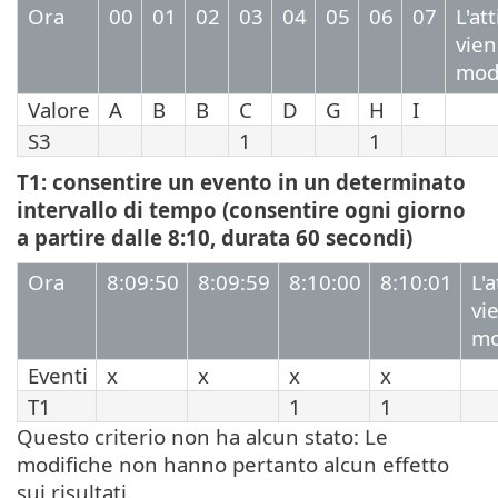
Ora
00
01
02
03
04
05
06
07
L'at
vie
modi
Valore
A
B
B
C
D
G
H
I
S3
1
1
T1: consentire un evento in un determinato
intervallo di tempo (consentire ogni giorno
a partire dalle 8:10, durata 60 secondi)
Ora
8:09:50
8:09:59
8:10:00
8:10:01
L'
vi
mo
Eventi
x
x
x
x
T1
1
1
Questo criterio non ha alcun stato: Le
modifiche non hanno pertanto alcun effetto
sui risultati.