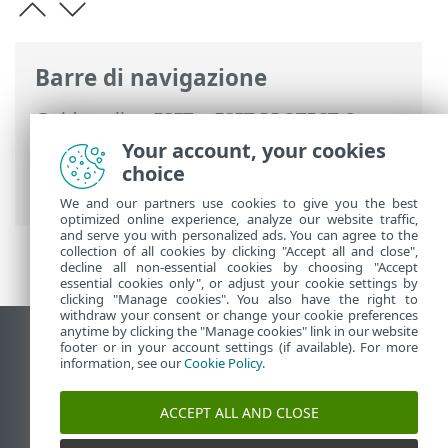
Barre di navigazione
Guida online ESET
>
ESET PROTECT On-
Prem
>
Utilizzo di ESET PROTECT On-
Your account, your cookies
Prem
>
ESET PROTECT On-Prem per MSP
choice
> Licenze MSP
We and our partners use cookies to give you the best
optimized online experience, analyze our website traffic,
and serve you with personalized ads. You can agree to the
collection of all cookies by clicking "Accept all and close",
decline all non-essential cookies by choosing "Accept
essential cookies only", or adjust your cookie settings by
clicking "Manage cookies". You also have the right to
withdraw your consent or change your cookie preferences
anytime by clicking the "Manage cookies" link in our website
Visualizza sito desktop
footer or in your account settings (if available). For more
information, see our
Cookie Policy
.
End of Life
ESET Knowledge Base
ACCEPT ALL AND CLOSE
Forum ESET