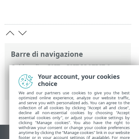
Barre di navigazione
Guida online ESET
>
ESET PROTECT On-
Prem
>
Per iniziare
>
ESET Management
Your account, your cookies
Distribuzione agente
> Distribuzione
choice
locale
We and our partners use cookies to give you the best
optimized online experience, analyze our website traffic,
and serve you with personalized ads. You can agree to the
collection of all cookies by clicking "Accept all and close",
decline all non-essential cookies by choosing "Accept
essential cookies only", or adjust your cookie settings by
clicking "Manage cookies". You also have the right to
withdraw your consent or change your cookie preferences
anytime by clicking the "Manage cookies" link in our website
Visualizza sito desktop
footer or in your account settings (if available). For more