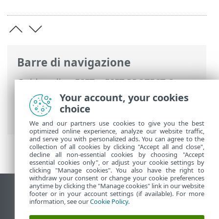
Barre di navigazione
Guida online ESET
>
ESET PROTECT On-
Prem
>
Utilizzo di ESET PROTECT On-
Your account, your cookies
Prem
>
ESET PROTECT On-Prem Menu
choice
principale
>
Altro
> File inviati
We and our partners use cookies to give you the best
optimized online experience, analyze our website traffic,
and serve you with personalized ads. You can agree to the
collection of all cookies by clicking "Accept all and close",
decline all non-essential cookies by choosing "Accept
essential cookies only", or adjust your cookie settings by
clicking "Manage cookies". You also have the right to
withdraw your consent or change your cookie preferences
anytime by clicking the "Manage cookies" link in our website
Visualizza sito desktop
footer or in your account settings (if available). For more
information, see our
Cookie Policy
.
End of Life
ESET Knowledge Base