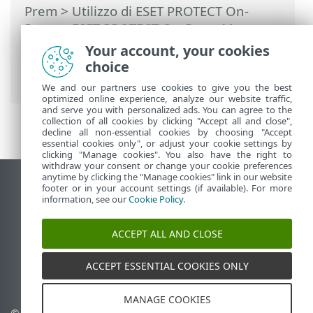
Prem
>
Utilizzo di ESET PROTECT On-
Prem
>
ESET PROTECT On-Prem Menu
principale
>
Altro
>
Impostazioni
>
Your account, your cookies
Associa automaticamente i computer
choice
trovati
We and our partners use cookies to give you the best
optimized online experience, analyze our website traffic,
and serve you with personalized ads. You can agree to the
collection of all cookies by clicking "Accept all and close",
decline all non-essential cookies by choosing "Accept
essential cookies only", or adjust your cookie settings by
clicking "Manage cookies". You also have the right to
withdraw your consent or change your cookie preferences
anytime by clicking the "Manage cookies" link in our website
Visualizza sito desktop
footer or in your account settings (if available). For more
information, see our
Cookie Policy
.
End of Life
ESET Knowledge Base
ACCEPT ALL AND CLOSE
Forum ESET
ESET Status Portal
ACCEPT ESSENTIAL COOKIES ONLY
Supporto regionale
MANAGE COOKIES