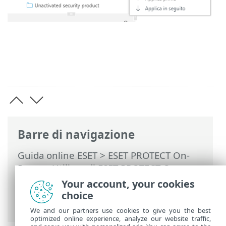
Barre di navigazione
Guida online ESET
>
ESET PROTECT On-
Prem
>
Utilizzo di ESET PROTECT On-
Prem
>
ESET PROTECT On-Prem Menu
Your account, your cookies
principale
>
Computer
>
Gruppi
> Sposta
choice
gruppo statico o dinamico
We and our partners use cookies to give you the best
optimized online experience, analyze our website traffic,