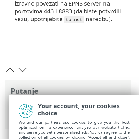
izravno povezati na EPNS server na
portovima 443 i 8883 (da biste potvrdili
vezu, upotrijebite
naredbu).
telnet
Putanje
ESET-ova online pomoć
>
ESET PROTECT
Your account, your cookies
On-Prem
>
Specifikacije
> ESET-ova
choice
usluga automatskih obavijesti
We and our partners use cookies to give you the best
optimized online experience, analyze our website traffic,
and serve you with personalized ads. You can agree to the
collection of all cookies by clicking "Accept all and close",