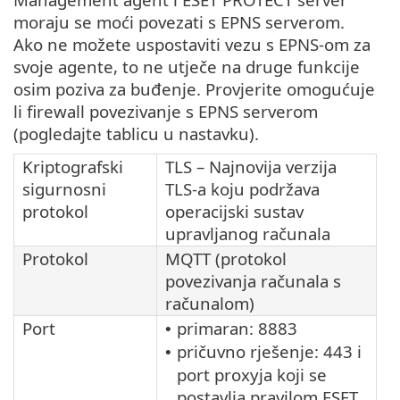
moraju se moći povezati s EPNS serverom.
Ako ne možete uspostaviti vezu s EPNS-om za
svoje agente, to ne utječe na druge funkcije
osim poziva za buđenje. Provjerite omogućuje
li firewall povezivanje s EPNS serverom
(pogledajte tablicu u nastavku).
Kriptografski
TLS – Najnovija verzija
sigurnosni
TLS-a koju podržava
protokol
operacijski sustav
upravljanog računala
Protokol
MQTT (protokol
povezivanja računala s
računalom)
Port
primaran: 8883
•
pričuvno rješenje: 443 i
•
port proxyja koji se
postavlja pravilom ESET