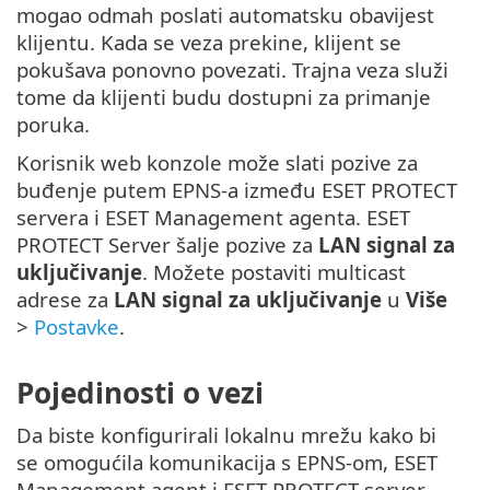
mogao odmah poslati automatsku obavijest
klijentu. Kada se veza prekine, klijent se
pokušava ponovno povezati. Trajna veza služi
tome da klijenti budu dostupni za primanje
poruka.
Korisnik web konzole može slati pozive za
buđenje putem EPNS-a između ESET PROTECT
servera i ESET Management agenta. ESET
PROTECT Server šalje pozive za
LAN signal za
uključivanje
. Možete postaviti multicast
adrese za
LAN signal za uključivanje
u
Više
>
Postavke
.
Pojedinosti o vezi
Da biste konfigurirali lokalnu mrežu kako bi
se omogućila komunikacija s EPNS-om, ESET
Management agent i ESET PROTECT server