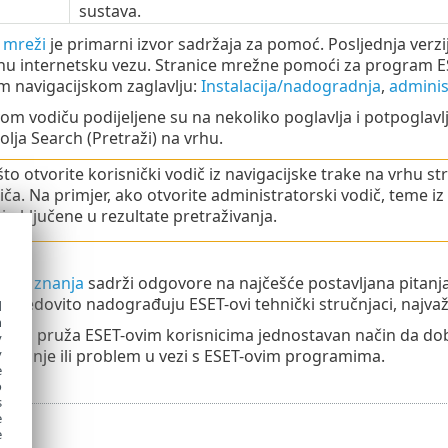
sustava.
 mreži
je primarni izvor sadržaja za pomoć. Posljednja verz
nu internetsku vezu. Stranice mrežne pomoći za program E
m navigacijskom zaglavlju:
Instalacija/nadogradnja
,
adminis
m vodiču podijeljene su na nekoliko poglavlja i potpoglavl
ja Search (Pretraži) na vrhu.
to otvorite korisnički vodič iz navigacijske trake na vrhu st
iča. Na primjer, ako otvorite administratorski vodič, teme iz 
i uključene u rezultate pretraživanja.
baza znanja
sadrži odgovore na najčešće postavljana pitanja
ju redovito nadograđuju ESET-ovi tehnički stručnjaci, najvažni
d
h
orum
pruža ESET-ovim korisnicima jednostavan način da do
y
 pitanje ili problem u vezi s ESET-ovim programima.
y
e
o
s
e
e