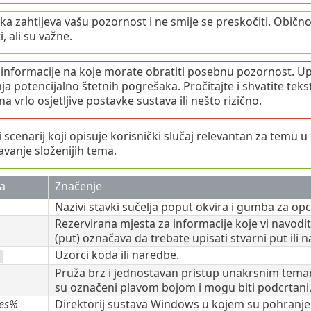
ka zahtijeva vašu pozornost i ne smije se preskočiti. Obično
, ali su važne.
 informacije na koje morate obratiti posebnu pozornost. Up
nja potencijalno štetnih pogrešaka. Pročitajte i shvatite te
a vrlo osjetljive postavke sustava ili nešto rizično.
scenarij koji opisuje korisnički slučaj relevantan za temu u k
avanje složenijih tema.
a
Značenje
Nazivi stavki sučelja poput okvira i gumba za opci
Rezervirana mjesta za informacije koje vi navodite
(put) označava da trebate upisati stvarni put ili n
Uzorci koda ili naredbe.
Pruža brz i jednostavan pristup unakrsnim temam
su označeni plavom bojom i mogu biti podcrtani
les%
Direktorij sustava Windows u kojem su pohranjen