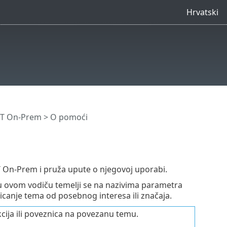
Hrvatski
CT On-Prem
> O pomoći
 On-Prem i pruža upute o njegovoj uporabi.
 u ovom vodiču temelji se na nazivima parametra
anje tema od posebnog interesa ili značaja.
ija ili poveznica na povezanu temu.