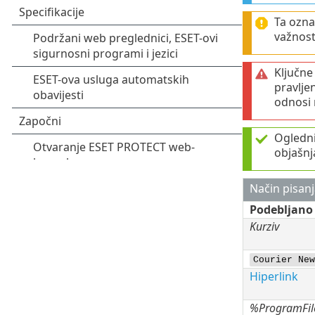
Ta ozna
važnosti
Ključne
pravlje
odnosi n
Ogledni 
objašnj
Način pisanj
Podebljano
Kurziv
Courier New
Hiperlink
%ProgramFi