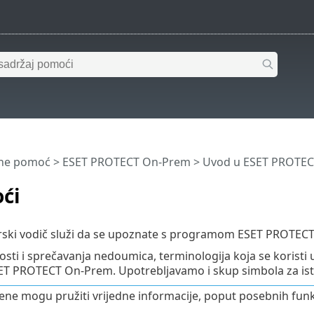
ine pomoć
>
ESET PROTECT On-Prem
>
Uvod u ESET PROTE
ći
rski vodič služi da se upoznate s programom ESET PROTECT
osti i sprečavanja nedoumica, terminologija koja se koristi
 PROTECT On-Prem. Upotrebljavamo i skup simbola za istic
e mogu pružiti vrijedne informacije, poput posebnih funkc