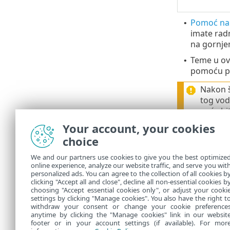
Pomoć na
•
imate rad
na gornje
Teme u ovo
•
pomoću pol
Nakon š
tog vod
neće bit
Your account, your cookies
choice
ESET-ova 
•
znanja, ko
We and our partners use cookies to give you the best optimize
online experience, analyze our website traffic, and serve you wit
ESET-ov f
•
personalized ads. You can agree to the collection of all cookies b
bilo kakvo
clicking "Accept all and close", decline all non-essential cookies b
choosing "Accept essential cookies only", or adjust your cooki
settings by clicking "Manage cookies". You also have the right t
withdraw your consent or change your cookie preference
anytime by clicking the "Manage cookies" link in our websit
footer or in your account settings (if available). For mor