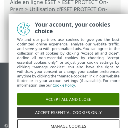
Aide en ligne ESET
>
ESET PROTECT On-
Prem
>
Utilisation d'ESET PROTECT On-
Prem
>
ESET PROTECT On-Prem Menu
principal
>
Tâches
>
Tâches serveur
>
Your account, your cookies
Synchronisation utilisateur
choice
We and our partners use cookies to give you the best
optimized online experience, analyze our website traffic,
and serve you with personalized ads. You can agree to the
collection of all cookies by clicking "Accept all and close",
decline all non-essential cookies by choosing "Accept
essential cookies only", or adjust your cookie settings by
clicking "Manage cookies". You also have the right to
withdraw your consent or change your cookie preferences
Afficher le site des postes de travail
anytime by clicking the "Manage cookies" link in our website
footer or in your account settings (if available). For more
End of Life
information, see our
Cookie Policy
.
Base de connaissances ESET
Forum ESET
ACCEPT ALL AND CLOSE
ESET Status Portal
Support régional
ACCEPT ESSENTIAL COOKIES ONLY
© 1992 - 2026 ESET, spol. s
Gérer les cookies
MANAGE COOKIES