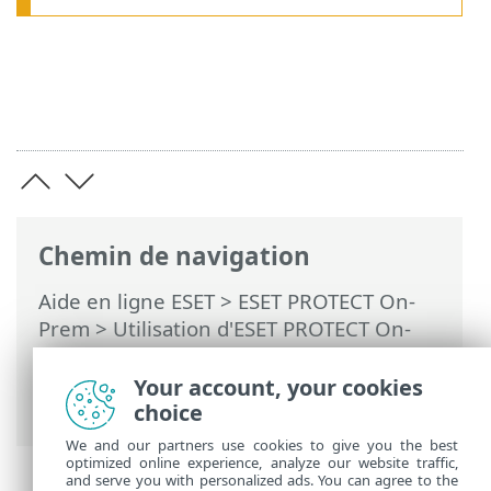
Chemin de navigation
Aide en ligne ESET
>
ESET PROTECT On-
Prem
>
Utilisation d'ESET PROTECT On-
Prem
>
ESET PROTECT On-Prem Menu
principal
>
Plus
>
Paramètres
> Serveur
Your account, your cookies
SMTP
choice
We and our partners use cookies to give you the best
optimized online experience, analyze our website traffic,
and serve you with personalized ads. You can agree to the