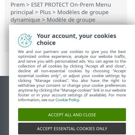
Prem
>
ESET PROTECT On-Prem Menu
principal
>
Plus
>
Modèles de groupe
dynamique
>
Modèle de groupe
dynamique : exemples
> Groupe
dynamique : un ordinateur se trouve
Your account, your cookies
dans un sous-réseau spécifique
choice
We and our partners use cookies to give you the best
optimized online experience, analyze our website traffic,
and serve you with personalized ads. You can agree to the
collection of all cookies by clicking "Accept all and close",
decline all non-essential cookies by choosing "Accept
essential cookies only", or adjust your cookie settings by
clicking "Manage cookies". You also have the right to
withdraw your consent or change your cookie preferences
Afficher le site des postes de travail
anytime by clicking the "Manage cookies" link in our website
footer or in your account settings (if available). For more
End of Life
information, see our
Cookie Policy
.
Base de connaissances ESET
Forum ESET
ACCEPT ALL AND CLOSE
ESET Status Portal
Support régional
ACCEPT ESSENTIAL COOKIES ONLY