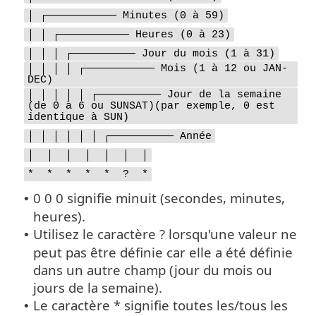
│ ┌─────────── Minutes (0 à 59)
│ │ ┌─────────── Heures (0 à 23)
│ │ │ ┌────────── Jour du mois (1 à 31)
│ │ │ │ ┌─────────── Mois (1 à 12 ou JAN-
DEC)
│ │ │ │ │ ┌────────── Jour de la semaine
(de 0 à 6 ou SUNSAT)(par exemple, 0 est
identique à SUN)
│ │ │ │ │ │ ┌────────── Année
│ │ │ │ │ │ │
* * * * * ? *
0 0 0 signifie minuit (secondes, minutes,
•
heures).
Utilisez le caractère ? lorsqu'une valeur ne
•
peut pas être définie car elle a été définie
dans un autre champ (jour du mois ou
jours de la semaine).
Le caractère * signifie toutes les/tous les
•