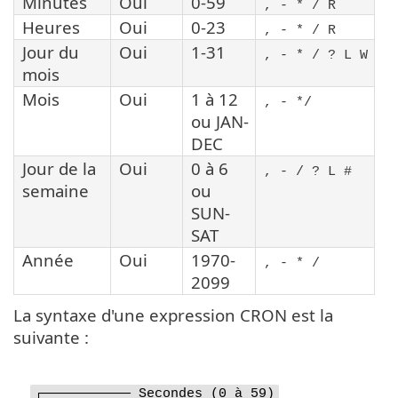
Minutes
Oui
0-59
, - * / R
Heures
Oui
0-23
, - * / R
Jour du
Oui
1-31
, - * / ? L W
mois
Mois
Oui
1 à 12
, - */
ou JAN-
DEC
Jour de la
Oui
0 à 6
, - / ? L #
semaine
ou
SUN-
SAT
Année
Oui
1970-
, - * /
2099
La syntaxe d'une expression CRON est la
suivante :
┌─────────── Secondes (0 à 59)