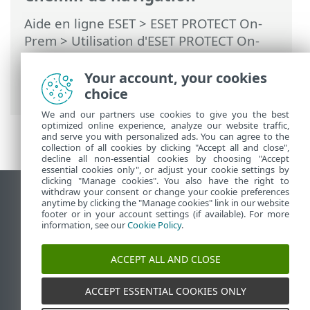
Aide en ligne ESET
>
ESET PROTECT On-
Prem
>
Utilisation d'ESET PROTECT On-
Prem
>
ESET PROTECT On-Prem Menu
principal
>
Tâches
>
Tâches client
>
Your account, your cookies
Déconnexion
choice
We and our partners use cookies to give you the best
optimized online experience, analyze our website traffic,
and serve you with personalized ads. You can agree to the
collection of all cookies by clicking "Accept all and close",
decline all non-essential cookies by choosing "Accept
essential cookies only", or adjust your cookie settings by
clicking "Manage cookies". You also have the right to
withdraw your consent or change your cookie preferences
Afficher le site des postes de travail
anytime by clicking the "Manage cookies" link in our website
footer or in your account settings (if available). For more
End of Life
information, see our
Cookie Policy
.
Base de connaissances ESET
Forum ESET
ACCEPT ALL AND CLOSE
ESET Status Portal
Support régional
ACCEPT ESSENTIAL COOKIES ONLY