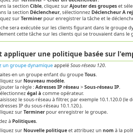
ns la section
Cible
, cliquez sur
Ajouter des groupes
et sél
ns la section
Déclencheur
, sélectionnez
Déclencheur A re
iquez sur
Terminer
pour enregistrer la tâche et le déclench
âche sera exécutée sur les clients figurant dans le groupe 
ement cette tâche sur les clients qui se trouvaient dans le
appliquer une politique basée sur l'e
z un groupe dynamique
appelé
Sous-réseau 120
.
aites-en un groupe enfant du groupe
Tous
.
liquez sur
Nouveau modèle
.
jouter la règle :
Adresses IP réseau
>
Sous-réseau IP
.
électionnez
égal à
comme opérateur.
aisissez le sous-réseau à filtrer, par exemple 10.1.120.0 (le de
dresses IP du sous-réseau 10.1.120.).
liquez sur
Terminer
pour enregistrer le groupe.
dez à
Politiques
.
liquez sur
Nouvelle politique
et attribuez un
nom
à la poli