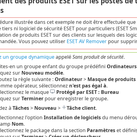
ent des produits ESET sur les postes de
s
édure illustrée dans cet exemple ne doit être effectuée que s
 tiers ni logiciel de sécurité ESET pour particuliers (ESET Sm
lation de produits ESET sur des clients sur lesquels des logici
andée. Vous pouvez utiliser
ESET AV Remover
pour supprime
z un groupe dynamique
appelé
Sans produit de sécurité
.
ites-en un groupe enfant du groupe prédéfini
Ordinateur
iquez sur
Nouveau modèle
.
outez la règle suivante :
Ordinateur
>
Masque de produits 
mme opérateur, sélectionnez
n'est pas égal à
.
lectionnez le masque
Protégé par ESET : Bureau
iquez sur
Terminer
pour enregistrer le groupe.
dez à
Tâches
>
Nouveau
>
Tâche client
.
lectionnez l'option
Installation de logiciels
du menu déroula
hamp
Nom
.
lectionnez le package dans la section
Paramètres
et défini
iquez sur
Terminer
>
Créer un déclencheur
.