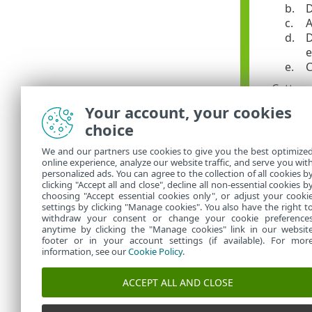
b.
D
c.
A
d.
D
e
e.
C
Cette p
Your account, your cookies
Reporte
choice
politiq
We and our partners use cookies to give you the best optimize
l'appar
online experience, analyze our website traffic, and serve you wit
personalized ads. You can agree to the collection of all cookies b
Voir d’autres
clicking "Accept all and close", decline all non-essential cookies b
choosing "Accept essential cookies only", or adjust your cooki
settings by clicking "Manage cookies". You also have the right t
withdraw your consent or change your cookie preference
anytime by clicking the "Manage cookies" link in our websit
footer or in your account settings (if available). For mor
information, see our
Cookie Policy
.
ACCEPT ALL AND CLOSE