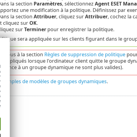
ans la section
Paramètres
, sélectionnez
Agent ESET Man
pportez une modification à la politique. Définissez par ex
ans la section
Attribuer
, cliquez sur
Attribuer
, cochez la 
t cliquez sur
OK
.
liquez sur
Terminer
pour enregistrer la politique.
olitique sera appliquée sur les clients figurant dans le gro
z-vous à la section
Règles de suppression de politique
pour
ue appliqués lorsque l'ordinateur client quitte le groupe d
d
tenance à un groupe dynamique ne sont plus valides).
h
y
exemples de modèles de groupes dynamiques
.
y
e
o
s
e
e