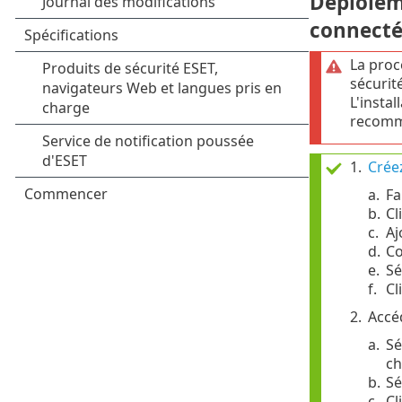
Déploiem
connecté
La proc
sécurité
L'instal
recomm
1.
Crée
a.
Fa
b.
Cl
c.
Aj
d.
Co
e.
Sé
f.
Cl
2.
Accé
a.
Sé
c
b.
Sé
c.
Cl