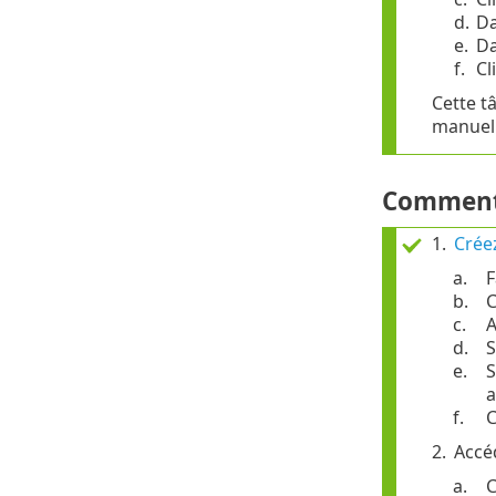
d.
Da
e.
Da
f.
Cl
Cette t
manuell
Comment 
1.
Crée
a.
F
b.
C
c.
A
d.
S
e.
S
a
f.
C
2.
Accé
a.
C