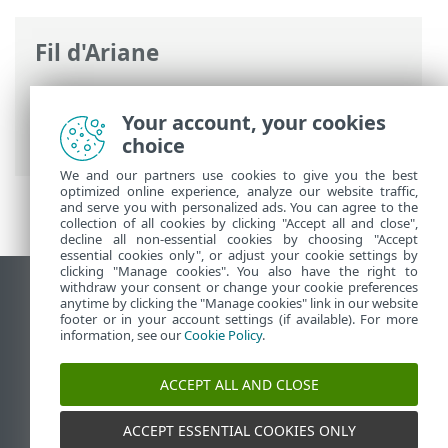
Fil d'Ariane
Aide en ligne d'ESET
>
ESET PROTECT On-
Prem
>
Utilisation de ESET PROTECT On-
Your account, your cookies
Prem
> Mises à jour automatiques
choice
We and our partners use cookies to give you the best
optimized online experience, analyze our website traffic,
and serve you with personalized ads. You can agree to the
collection of all cookies by clicking "Accept all and close",
decline all non-essential cookies by choosing "Accept
essential cookies only", or adjust your cookie settings by
clicking "Manage cookies". You also have the right to
withdraw your consent or change your cookie preferences
Afficher le site pour ordinateur de bureau
anytime by clicking the "Manage cookies" link in our website
footer or in your account settings (if available). For more
End of Life
information, see our
Cookie Policy
.
Base de connaissances ESET
Forum ESET
ACCEPT ALL AND CLOSE
ESET Status Portal
Assistance régionale
ACCEPT ESSENTIAL COOKIES ONLY