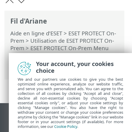
Fil d'Ariane
Aide en ligne d'ESET
>
ESET PROTECT On-
Prem
>
Utilisation de ESET PROTECT On-
Prem
>
ESET PROTECT On-Prem Menu
principal
>
Plus
>
Modèles de groupe
dynamique
> Règles pour un modèle de
Your account, your cookies
groupe dynamique
choice
We and our partners use cookies to give you the best
optimized online experience, analyze our website traffic,
and serve you with personalized ads. You can agree to the
collection of all cookies by clicking "Accept all and close",
decline all non-essential cookies by choosing "Accept
essential cookies only", or adjust your cookie settings by
clicking "Manage cookies". You also have the right to
withdraw your consent or change your cookie preferences
Afficher le site pour ordinateur de bureau
anytime by clicking the "Manage cookies" link in our website
footer or in your account settings (if available). For more
End of Life
information, see our
Cookie Policy
.
Base de connaissances ESET