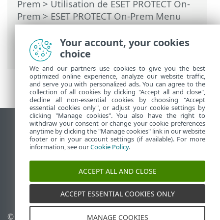
Prem
>
Utilisation de ESET PROTECT On-
Prem
>
ESET PROTECT On-Prem Menu
principal
>
Plus
>
Droits d’accès
>
Utilisateurs
> Changer le mot de passe
Your account, your cookies
de l'utilisateur
choice
We and our partners use cookies to give you the best
optimized online experience, analyze our website traffic,
and serve you with personalized ads. You can agree to the
collection of all cookies by clicking "Accept all and close",
decline all non-essential cookies by choosing "Accept
essential cookies only", or adjust your cookie settings by
clicking "Manage cookies". You also have the right to
withdraw your consent or change your cookie preferences
Afficher le site pour ordinateur de bureau
anytime by clicking the "Manage cookies" link in our website
footer or in your account settings (if available). For more
End of Life
information, see our
Cookie Policy
.
Base de connaissances ESET
Forum ESET
ACCEPT ALL AND CLOSE
ESET Status Portal
Assistance régionale
ACCEPT ESSENTIAL COOKIES ONLY
© 1992 - 2026 ESET, spol. s
Gérer les témoins
MANAGE COOKIES