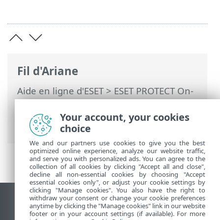
Fil d'Ariane
Aide en ligne d'ESET
>
ESET PROTECT On-
Prem
>
Utilisation de ESET PROTECT On-
Prem
>
ESET PROTECT On-Prem Menu
Your account, your cookies
principal
>
Rapports
> Inventaire matériel
choice
We and our partners use cookies to give you the best
optimized online experience, analyze our website traffic,
and serve you with personalized ads. You can agree to the
collection of all cookies by clicking "Accept all and close",
decline all non-essential cookies by choosing "Accept
essential cookies only", or adjust your cookie settings by
clicking "Manage cookies". You also have the right to
withdraw your consent or change your cookie preferences
Afficher le site pour ordinateur de bureau
anytime by clicking the "Manage cookies" link in our website
footer or in your account settings (if available). For more
End of Life