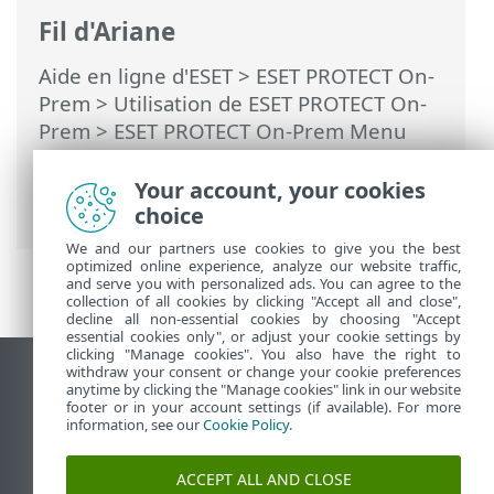
Fil d'Ariane
Aide en ligne d'ESET
>
ESET PROTECT On-
Prem
>
Utilisation de ESET PROTECT On-
Prem
>
ESET PROTECT On-Prem Menu
principal
>
Plus
>
Certificats
>
Autorités
de certification
> Créer une nouvelle
Your account, your cookies
autorité de certification
choice
We and our partners use cookies to give you the best
optimized online experience, analyze our website traffic,
and serve you with personalized ads. You can agree to the
collection of all cookies by clicking "Accept all and close",
decline all non-essential cookies by choosing "Accept
essential cookies only", or adjust your cookie settings by
clicking "Manage cookies". You also have the right to
withdraw your consent or change your cookie preferences
Afficher le site pour ordinateur de bureau
anytime by clicking the "Manage cookies" link in our website
footer or in your account settings (if available). For more
End of Life
information, see our
Cookie Policy
.
Base de connaissances ESET
Forum ESET
ACCEPT ALL AND CLOSE