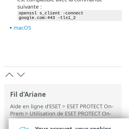
suivante :
openssl s_client -connect
google.com:443 -tls1_2
macOS
•
Fil d'Ariane
Aide en ligne d'ESET
>
ESET PROTECT On-
Prem
>
Utilisation de ESET PROTECT On-
Prem
>
ESET PROTECT On-Prem Menu
principal
>
Plus
>
Paramètres
> Sécurité
Your account, your cookies