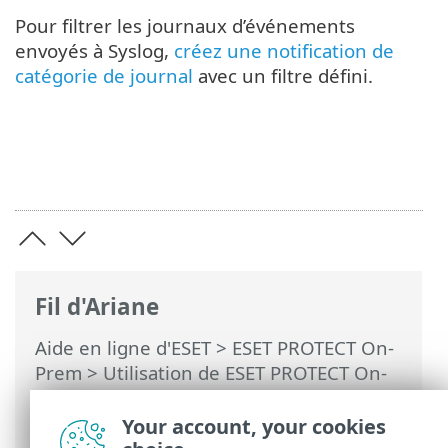
Pour filtrer les journaux d’événements
envoyés à Syslog,
créez une notification de
catégorie de journal
avec un filtre défini.
Fil d'Ariane
Aide en ligne d'ESET
>
ESET PROTECT On-
Prem
>
Utilisation de ESET PROTECT On-
Prem
>
ESET PROTECT On-Prem Menu
principal
>
Plus
> Exporter les journaux
Your account, your cookies
vers Syslog