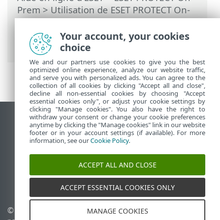
Prem
>
Utilisation de ESET PROTECT On-
Prem
>
ESET PROTECT On-Prem Menu
principal
>
Politiques
> Assistant
Your account, your cookies
Politiques
choice
We and our partners use cookies to give you the best
optimized online experience, analyze our website traffic,
and serve you with personalized ads. You can agree to the
collection of all cookies by clicking "Accept all and close",
decline all non-essential cookies by choosing "Accept
essential cookies only", or adjust your cookie settings by
clicking "Manage cookies". You also have the right to
withdraw your consent or change your cookie preferences
Afficher le site pour ordinateur de bureau
anytime by clicking the "Manage cookies" link in our website
footer or in your account settings (if available). For more
End of Life
information, see our
Cookie Policy
.
Base de connaissances ESET
Forum ESET
ACCEPT ALL AND CLOSE
ESET Status Portal
Assistance régionale
ACCEPT ESSENTIAL COOKIES ONLY
© 1992 - 2026 ESET, spol. s
Gérer les témoins
MANAGE COOKIES