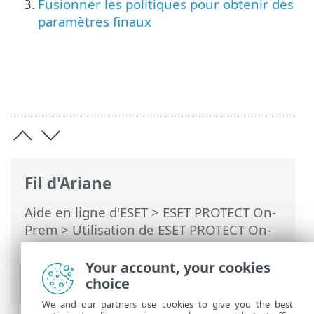
3.
Fusionner les politiques pour obtenir des
paramètres finaux
Fil d'Ariane
Aide en ligne d'ESET
>
ESET PROTECT On-
Prem
>
Utilisation de ESET PROTECT On-
Prem
>
ESET PROTECT On-Prem Menu
principal
>
Politiques
> Application des
Your account, your cookies
politiques aux clients
choice
We and our partners use cookies to give you the best