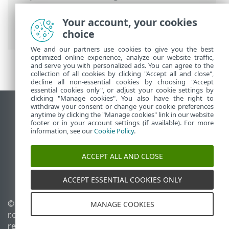
Implementación remota
>
ESET Remote
Deployment Tool
> Seleccionar
Your account, your cookies
ordenadores en Active Directory
choice
We and our partners use cookies to give you the best
optimized online experience, analyze our website traffic,
and serve you with personalized ads. You can agree to the
collection of all cookies by clicking "Accept all and close",
decline all non-essential cookies by choosing "Accept
essential cookies only", or adjust your cookie settings by
clicking "Manage cookies". You also have the right to
withdraw your consent or change your cookie preferences
Ver sitio para ordenador
anytime by clicking the "Manage cookies" link in our website
footer or in your account settings (if available). For more
End of Life
information, see our
Cookie Policy
.
Base de conocimiento de ESET
Foro de ESET
ACCEPT ALL AND CLOSE
ESET Status Portal
Soporte técnico regional
ACCEPT ESSENTIAL COOKIES ONLY
© 1992 - 2026 ESET, spol. s
Administrar cookies
MANAGE COOKIES
r.o. Todos los derechos
Política de cookies
reservados.