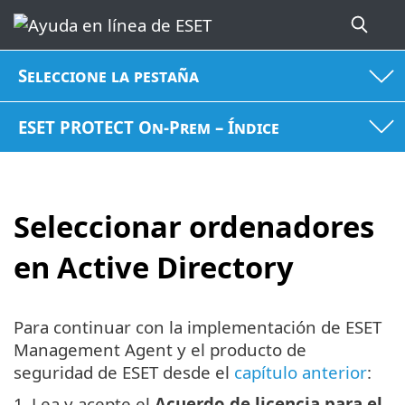
Seleccione la pestaña
ESET PROTECT On-Prem – Índice
Seleccionar ordenadores
en Active Directory
Para continuar con la implementación de ESET
Management Agent y el producto de
seguridad de ESET desde el
capítulo anterior
:
1.
Lea y acepte el
Acuerdo de licencia para el