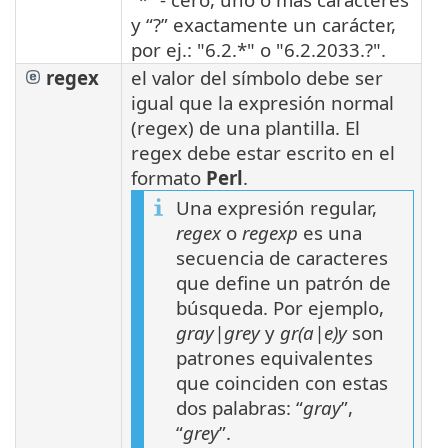
y “?” exactamente un carácter,
por ej.: "6.2.*" o "6.2.2033.?".
regex
el valor del símbolo debe ser
igual que la expresión normal
(regex) de una plantilla. El
regex debe estar escrito en el
formato
Perl
.
Una expresión regular,
regex
o
regexp
es una
secuencia de caracteres
que define un patrón de
búsqueda. Por ejemplo,
gray|grey
y
gr(a|e)y
son
patrones equivalentes
que coinciden con estas
dos palabras: “
gray
”,
“
grey
”.