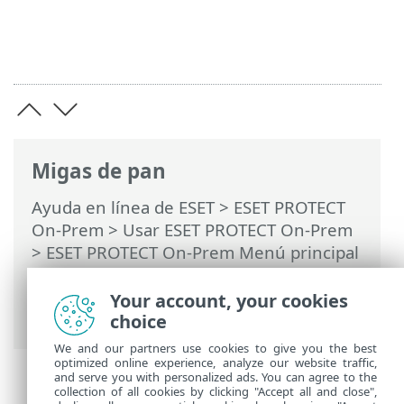
Migas de pan
Ayuda en línea de ESET
>
ESET PROTECT
On-Prem
>
Usar ESET PROTECT On-Prem
>
ESET PROTECT On-Prem Menú principal
>
Más
>
Plantillas de grupos dinámicos
>
Reglas para la plantilla de un grupo
Your account, your cookies
dinámico
> Reglas y conectores lógicos
choice
We and our partners use cookies to give you the best
optimized online experience, analyze our website traffic,
and serve you with personalized ads. You can agree to the
collection of all cookies by clicking "Accept all and close",