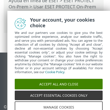
Ayuda en línea de ESET
>
ESET PROTECT
On-Prem
>
Usar ESET PROTECT On-Prem
>
ESET PROTECT On-Prem Menú principal
>
Más
>
Certificados
>
Certificados de
Your account, your cookies
pares
> Crear una nuevo certificado
choice
We and our partners use cookies to give you the best
optimized online experience, analyze our website traffic,
and serve you with personalized ads. You can agree to the
collection of all cookies by clicking "Accept all and close",
decline all non-essential cookies by choosing "Accept
essential cookies only", or adjust your cookie settings by
clicking "Manage cookies". You also have the right to
withdraw your consent or change your cookie preferences
Ver sitio del escritorio
anytime by clicking the "Manage cookies" link in our website
footer or in your account settings (if available). For more
End of Life
information, see our
Cookie Policy
.
Base de conocimiento de ESET
Foro de ESET
ACCEPT ALL AND CLOSE
ESET Status Portal
Soporte regional
ACCEPT ESSENTIAL COOKIES ONLY
© 1992 - 2026 ESET, spol. s
Administrar perfiles
MANAGE COOKIES