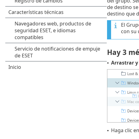
del grupo. Se
de destino se
destino que d
El Grup
con su 
Hay 3 mé
Arrastrar y
•
Haga clic en
•