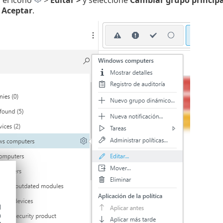
 el ícono
>
Editar >
y seleccione
Cambiar grupo principa
n
Aceptar
.
d
h