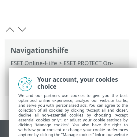
Navigationshilfe
ESET Online-Hilfe
>
ESET PROTECT On-
Prem
>
Verwendung von ESET PROTECT
On-Prem
>
ESET PROTECT On-Prem
Your account, your cookies
Hauptmenü
> Berichte
choice
We and our partners use cookies to give you the best
optimized online experience, analyze our website traffic,
and serve you with personalized ads. You can agree to the
collection of all cookies by clicking "Accept all and close",
decline all non-essential cookies by choosing "Accept
essential cookies only", or adjust your cookie settings by
clicking "Manage cookies". You also have the right to
withdraw your consent or change your cookie preferences
Desktop-Site anzeigen
anytime by clicking the "Manage cookies" link in our website