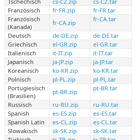
Tschechisch
cs-CZ.zip
cs-CZ.tar
Französisch
fr-FR.zip
fr-FR.tar
Französisch
fr-CA.tar
fr-CA.zip
(Kanada)
Deutsch
de-DE.zip
de-DE.tar
Griechisch
el-GR.zip
el-GR.tar
Italienisch
it-IT.zip
it-IT.tar
Japanisch
ja-JP.zip
ja-JP.tar
Koreanisch
ko-KR.zip
ko-KR.tar
Polnisch
pl-PL.zip
pl-PL.tar
Portugiesisch
pt-BR.tar
pt-BR.zip
(Brasilien)
Russisch
ru-RU.zip
ru-RU.tar
Spanish
es-ES.zip
es-ES.tar
Spanish Latin
es-CL.zip
es-CL.tar
Slowakisch
sk-SK.zip
sk-SK.tar
Türkisch
tr-TR.zip
tr-TR.tar