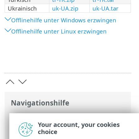
Ukrainisch
uk-UA.zip
uk-UA.tar
Offlinehilfe unter Windows erzwingen
Offlinehilfe unter Linux erzwingen
Navigationshilfe
ESET Online-Hilfe
>
ESET PROTECT On-
Prem
>
Einführung in ESET PROTECT On-
Your account, your cookies
Prem
>
Über die Hilfe
> Offlinehilfe
choice