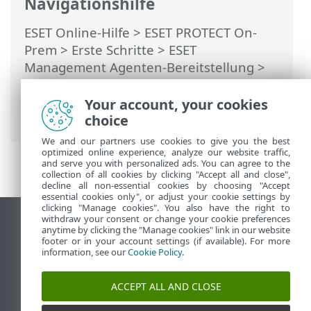
Navigationshilfe
ESET Online-Hilfe
>
ESET PROTECT On-
Prem
>
Erste Schritte
>
ESET
Management Agenten-Bereitstellung
>
Lokale Bereitstellung
>
Installationsskript
für Agenten erstellen
> Agenten-
Your account, your cookies
Bereitstellung – Windows
choice
We and our partners use cookies to give you the best
optimized online experience, analyze our website traffic,
and serve you with personalized ads. You can agree to the
collection of all cookies by clicking "Accept all and close",
decline all non-essential cookies by choosing "Accept
essential cookies only", or adjust your cookie settings by
clicking "Manage cookies". You also have the right to
withdraw your consent or change your cookie preferences
Desktop-Site anzeigen
anytime by clicking the "Manage cookies" link in our website
footer or in your account settings (if available). For more
End of Life
information, see our
Cookie Policy
.
ESET Knowledgebase
ESET-Forum
ACCEPT ALL AND CLOSE
ESET Status Portal