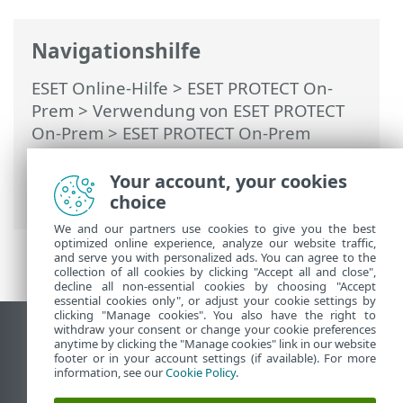
Navigationshilfe
ESET Online-Hilfe
>
ESET PROTECT On-
Prem
>
Verwendung von ESET PROTECT
On-Prem
>
ESET PROTECT On-Prem
Hauptmenü
>
Mehr
>
Zertifikate
>
Zertifizierungsstelle
> Öffentlichen
Your account, your cookies
Schlüssel importieren
choice
We and our partners use cookies to give you the best
optimized online experience, analyze our website traffic,
and serve you with personalized ads. You can agree to the
collection of all cookies by clicking "Accept all and close",
decline all non-essential cookies by choosing "Accept
essential cookies only", or adjust your cookie settings by
clicking "Manage cookies". You also have the right to
withdraw your consent or change your cookie preferences
Desktop-Site anzeigen
anytime by clicking the "Manage cookies" link in our website
footer or in your account settings (if available). For more
End of Life
information, see our
Cookie Policy
.
ESET Knowledgebase