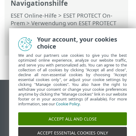
Navigationshilfe
ESET Online-Hilfe
>
ESET PROTECT On-
Prem
>
Verwendung von ESET PROTECT
On-Prem
>
ESET PROTECT On-Prem
Hauptmenü
>
Mehr
>
Logs nach Syslog
Your account, your cookies
exportieren
> Syslog-Server
choice
We and our partners use cookies to give you the best
optimized online experience, analyze our website traffic,
and serve you with personalized ads. You can agree to the
collection of all cookies by clicking "Accept all and close",
decline all non-essential cookies by choosing "Accept
essential cookies only", or adjust your cookie settings by
clicking "Manage cookies". You also have the right to
withdraw your consent or change your cookie preferences
Desktop-Site anzeigen
anytime by clicking the "Manage cookies" link in our website
footer or in your account settings (if available). For more
End of Life
information, see our
Cookie Policy
.
ESET Knowledgebase
ESET-Forum
ACCEPT ALL AND CLOSE
ESET Status Portal
Regionaler Support
ACCEPT ESSENTIAL COOKIES ONLY