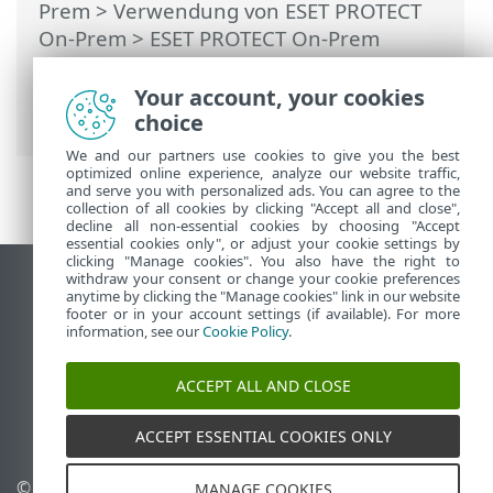
Prem
>
Verwendung von ESET PROTECT
On-Prem
>
ESET PROTECT On-Prem
Hauptmenü
>
Benachrichtigungen
>
Verwalten von Benachrichtigungen
>
Your account, your cookies
Dynamische Gruppe geändert
choice
We and our partners use cookies to give you the best
optimized online experience, analyze our website traffic,
and serve you with personalized ads. You can agree to the
collection of all cookies by clicking "Accept all and close",
decline all non-essential cookies by choosing "Accept
essential cookies only", or adjust your cookie settings by
clicking "Manage cookies". You also have the right to
withdraw your consent or change your cookie preferences
Desktop-Site anzeigen
anytime by clicking the "Manage cookies" link in our website
footer or in your account settings (if available). For more
End of Life
information, see our
Cookie Policy
.
ESET Knowledgebase
ESET-Forum
ACCEPT ALL AND CLOSE
ESET Status Portal
Regionaler Support
ACCEPT ESSENTIAL COOKIES ONLY
© 1992 - 2026 ESET, spol. s r.
Cookies verwalten
MANAGE COOKIES