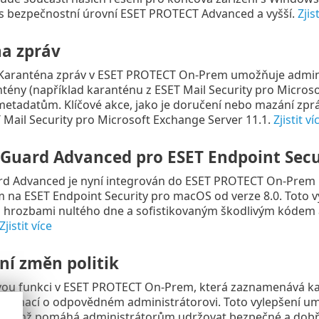
 s bezpečnostní úrovní ESET PROTECT Advanced a vyšší.
Zjis
a zpráv
Karanténa zpráv v ESET PROTECT On-Prem umožňuje admini
tény (například karanténu z ESET Mail Security pro Micros
metadatům. Klíčové akce, jako je doručení nebo mazání zpr
 Mail Security pro Microsoft Exchange Server 11.1.
Zjistit ví
eGuard Advanced pro ESET Endpoint Sec
rd Advanced je nyní integrován do ESET PROTECT On-Prem 12
 na ESET Endpoint Security pro macOS od verze 8.0. Toto 
 hrozbami nultého dne a sofistikovaným škodlivým kódem a
Zjistit více
ní změn politik
ou funkci v ESET PROTECT On-Prem, která zaznamenává kaž
formací o odpovědném administrátorovi. Toto vylepšení umo
, čímž pomáhá administrátorům udržovat bezpečné a dob