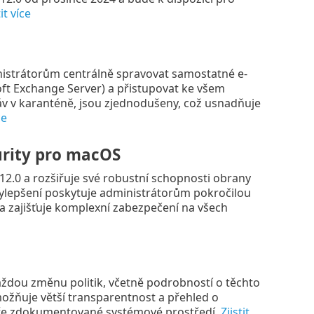
tit více
strátorům centrálně spravovat samostatné e-
oft Exchange Server) a přistupovat ke všem
áv v karanténě, jsou zjednodušeny, což usnadňuje
ce
urity pro macOS
.0 a rozšiřuje své robustní schopnosti obrany
vylepšení poskytuje administrátorům pokročilou
 zajišťuje komplexní zabezpečení na všech
dou změnu politik, včetně podrobností o těchto
žňuje větší transparentnost a přehled o
ře zdokumentované systémové prostředí.
Zjistit