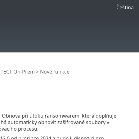
Čeština
OTECT On-Prem
> Nové funkce
i Obnova při útoku ransomwarem, která doplňuje
áhá automaticky obnovit zašifrované soubory v
ovacího procesu.
12.0 od prosince 2024 a bude k dispozici pro