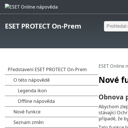
ESET PROTECT On-Prem
ESET Online 
Nové f
Obnova 
Abychom zlep
stávající Och
případě, že b
Tato funkce b