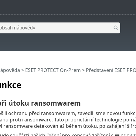
nápověda
>
ESET PROTECT On-Prem
>
Představení ESET PR
unkce
při útoku ransomwarem
šili ochranu před ransomwarem, zavedli jsme novou funkc
ranu proti ransomware. Tato proprietární technologie pom
yl ransomware detekován až během útoku, po zahájení šifr
ude součástí našich řešení pro koncová zařízení s Windows