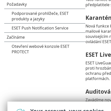
předplatitele
Karantén
Nová funkce 
mailové karan
souvisejícím 
ovládání ESET
ESET Liv
ESET LiveGua
proti hrozbám
ochranu před
platformách.
Auditová
Zavádíme nov
změnách a in
Your account, your cookies
odpovědnosti