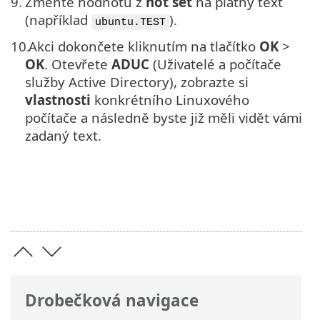
9.
Změňte hodnotu z
not set
na platný text
(například
).
ubuntu.TEST
10.
Akci dokončete kliknutím na tlačítko
OK
>
OK
. Otevřete
ADUC
(Uživatelé a počítače
služby Active Directory), zobrazte si
vlastnosti
konkrétního Linuxového
počítače a následně byste již měli vidět vámi
zadaný text.
Drobečková navigace