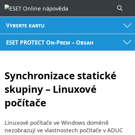
Vyberte kartu
ESET PROTECT On-Prem – Obsah
Synchronizace statické
skupiny – Linuxové
počítače
Linuxové počítače ve Windows doméně
nezobrazují ve vlastnostech počítače v ADUC