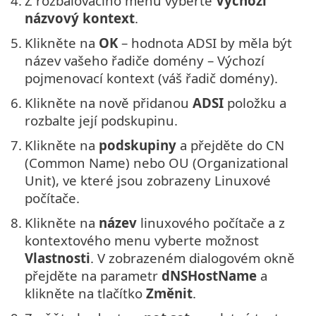
4.
Z rozbalovacího menu vyberte
Výchozí
názvový kontext
.
5.
Klikněte na
OK
– hodnota ADSI by měla být
název vašeho řadiče domény – Výchozí
pojmenovací kontext (váš řadič domény).
6.
Klikněte na nově přidanou
ADSI
položku a
rozbalte její podskupinu.
7.
Klikněte na
podskupiny
a přejděte do CN
(Common Name) nebo OU (Organizational
Unit), ve které jsou zobrazeny Linuxové
počítače.
8.
Klikněte na
název
linuxového počítače a z
kontextového menu vyberte možnost
Vlastnosti
. V zobrazeném dialogovém okně
přejděte na parametr
dNSHostName
a
klikněte na tlačítko
Změnit
.