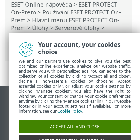
ESET Online nápověda
>
ESET PROTECT
On-Prem
>
Používání ESET PROTECT On-
Prem
>
Hlavní menu ESET PROTECT On-
Prem
>
Úlohy
>
Serverové úlohy
>
Synchronizace statické skupiny
>
Synchronizace statické skupiny –
Your account, your cookies
Linuxové počítače
choice
We and our partners use cookies to give you the best
optimized online experience, analyze our website traffic,
and serve you with personalized ads. You can agree to the
collection of all cookies by clicking "Accept all and close",
decline all non-essential cookies by choosing "Accept
essential cookies only", or adjust your cookie settings by
clicking "Manage cookies". You also have the right to
withdraw your consent or change your cookie preferences
Zobrazit verzi pro počítač
anytime by clicking the "Manage cookies" link in our website
footer or in your account settings (if available). For more
End of Life
information, see our
Cookie Policy
.
ESET Databáze znalostí
ESET Forum
ACCEPT ALL AND CLOSE
ESET Status Portal
Regionální podpora