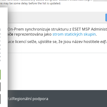
CT On-Prem synchronizuje strukturu z ESET MSP Administr
d
h
očítače
reprezentována jako
strom statických skupin
.
y
y
izace licencí selže, ujistěte se, že jsou název hostitele
edf
e
o
s
e
e
 Portal
Regionální podpora