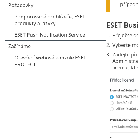
případn
ESET Bus
1.
Přejděte d
2.
Vyberte m
3.
Zadejte př
Administra
licence, k