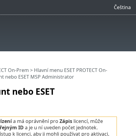
Čeština
ECT On-Prem
>
Hlavní menu ESET PROTECT On-
nt nebo ESET MSP Administrator
unt nebo ESET
ízení
a má oprávnění pro
Zápis
licencí, může
řejným ID
a je u ní uveden počet jednotek.
stup k licenci, aby ji mohli používat pro aktivaci,