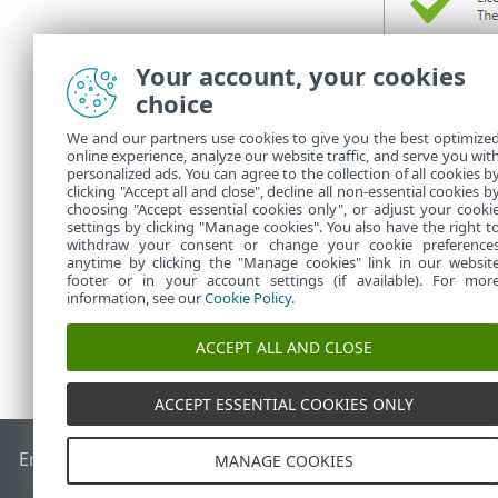
Your account, your cookies
choice
5.
ESET PROTE
We and our partners use cookies to give you the best optimize
online experience, analyze our website traffic, and serve you wit
je v sekci
P
personalized ads. You can agree to the collection of all cookies b
clicking "Accept all and close", decline all non-essential cookies b
Pokud synchron
choosing "Accept essential cookies only", or adjust your cooki
settings by clicking "Manage cookies". You also have the right t
withdraw your consent or change your cookie preference
anytime by clicking the "Manage cookies" link in our websit
footer or in your account settings (if available). For mor
information, see our
Cookie Policy
.
ACCEPT ALL AND CLOSE
ACCEPT ESSENTIAL COOKIES ONLY
End of Life
ESET Databáze znalostí
ESET Forum
ESET Status
MANAGE COOKIES