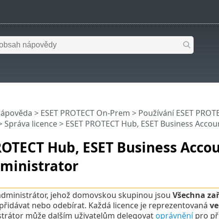
nápověda
>
ESET PROTECT On-Prem
>
Používání ESET PROT
>
Správa licence
> ESET PROTECT Hub, ESET Business Accou
ROTECT Hub, ESET Business Acco
ministrator
dministrátor, jehož domovskou skupinou jsou
Všechna zař
 přidávat nebo odebírat. Každá licence je reprezentovaná
ve
trátor může dalším uživatelům delegovat
oprávnění
pro pří