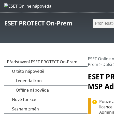
ESET PROTECT On-Prem
ESET Online 
Prem
>
Další
ESET P
MSP Ad
Pouze a
licence
Adminis