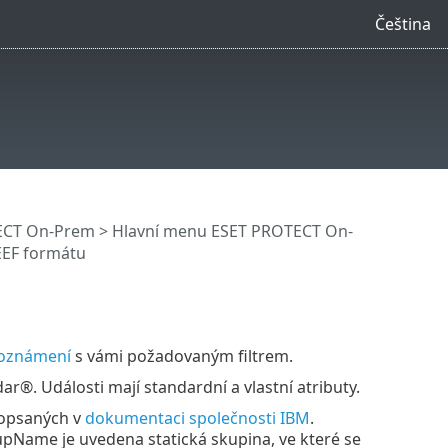
Čeština
ECT On-Prem
>
Hlavní menu ESET PROTECT On-
EEF formátu
i oznámení
s vámi požadovaným filtrem.
r®. Události mají standardní a vlastní atributy.
popsaných v
dokumentaci společnosti IBM
.
pName je uvedena statická skupina, ve které se