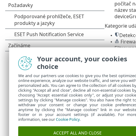
počítač n
název st
deviceGro
Kategorie udá
Detekc
•
Firewal
•
Filtrova
•
HIPS
•
Your account, your cookies
Audit
•
choice
Upozo
•
Bloko
•
We and our partners use cookies to give you the best optimize
online experience, analyze our website traffic, and serve you wit
Další i
personalized ads. You can agree to the collection of all cookies b
clicking "Accept all and close", decline all non-essential cookies b
choosing "Accept essential cookies only", or adjust your cooki
settings by clicking "Manage cookies". You also have the right t
withdraw your consent or change your cookie preference
anytime by clicking the "Manage cookies" link in our websit
footer or in your account settings (if available). For mor
information, see our
Cookie Policy
.
ACCEPT ALL AND CLOSE