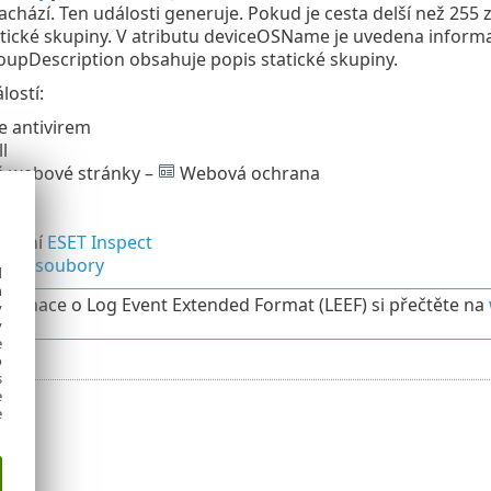
achází. Ten události generuje. Pokud je cesta delší než 
atické skupiny. V atributu deviceOSName je uvedena inform
upDescription obsahuje popis statické skupiny.
lostí:
e antivirem
l
né webové stránky –
Webová ochrana
rnění
ESET Inspect
vané soubory
d
h
nformace o Log Event Extended Format (LEEF) si přečtěte na
y
y
e
o
s
e
e