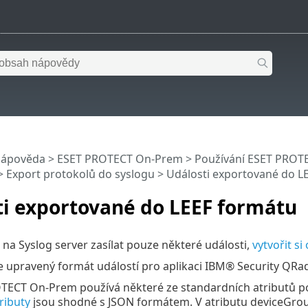
nápověda
>
ESET PROTECT On-Prem
>
Používání ESET PROT
>
Export protokolů do syslogu
> Události exportované do L
ti exportované do LEEF formátu
na Syslog server zasílat pouze některé události,
vytvořit s
e upravený formát událostí pro aplikaci IBM® Security QRada
TECT On-Prem používá některé ze standardních atributů 
tributy
jsou shodné s JSON formátem. V atributu deviceGrou