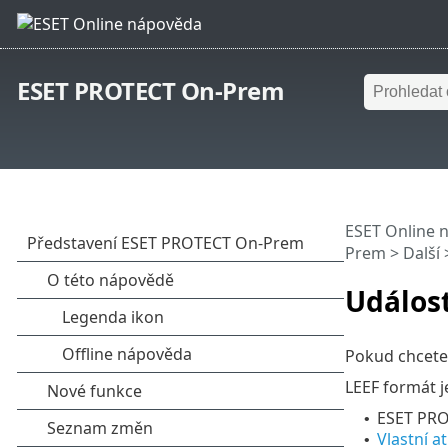
ESET PROTECT On-Prem
ESET Online 
Prem
>
Další
Událos
Pokud chcete 
LEEF formát j
ESET PRO
•
Vlastní a
•