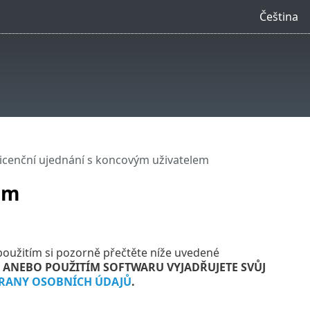
Čeština
icenční ujednání s koncovým uživatelem
em
použitím si pozorně přečtěte níže uvedené
 ANEBO POUŽITÍM SOFTWARU VYJADŘUJETE SVŮJ
RANY OSOBNÍCH ÚDAJŮ
.