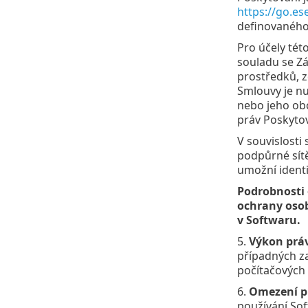
https://go.es
definovaného
Pro účely tét
souladu se Zá
prostředků, z
Smlouvy je n
nebo jeho obc
práv Poskytov
V souvislosti
podpůrné sítě
umožní ident
Podrobnosti 
ochrany osob
v Softwaru.
5.
Výkon práv
případných za
počítačových s
6.
Omezení p
používání So