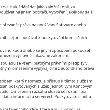
rvalé ukládání dat jako záložní kopii, za
užívat na jiném počítači. Vytvoření jakékoliv další
bo převádět práva na používání Software anebo
smíte jej ani používat k poskytování komerčních
rojového kódu anebo se jiným způsobem pokoušet
o omezení výslovně zakázané zákonem.
v souladu se všemi platnými právními předpisy v
atnými omezeními vyplývajícími z autorského práva
působem, který neomezuje přístup k těmto službám
rozsah poskytovaných služeb jednotlivým Koncovým
vatelů. Omezením rozsahu služeb se rozumí též
í dat a informací o serverech Poskytovatele nebo
vání Licenčního klíče, které jsou v rozporu s