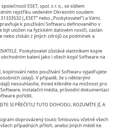
olečností ESET, spol. s r. o., se sídlem
chodním rejstříku vedeném Okresním soudem
m 31333532 („ESET“ nebo „Poskytovatel“) a Vámi,
opravňuje k používání Softwaru definovaného v
e být uložen na fyzickém datovém nosiči, zaslán
le nebo získán z jiných zdrojů za podmínek a
LE. Poskytovatel zůstává vlastníkem kopie
obchodním balení jako i všech kopií Software na
ní, kopírování nebo používání Softwaru vyjadřujete
sobních údajů. V případě, že s některými
ajů nesouhlasíte, ihned klikněte na možnost pro
te Software, instalační média, průvodní dokumentaci
tware pořídili.
JSTE SI PŘEČETLI TUTO DOHODU, ROZUMÍTE JÍ, A
 program doprovázený touto Smlouvou včetně všech
h všech případných příloh, anebo jiných médií ke