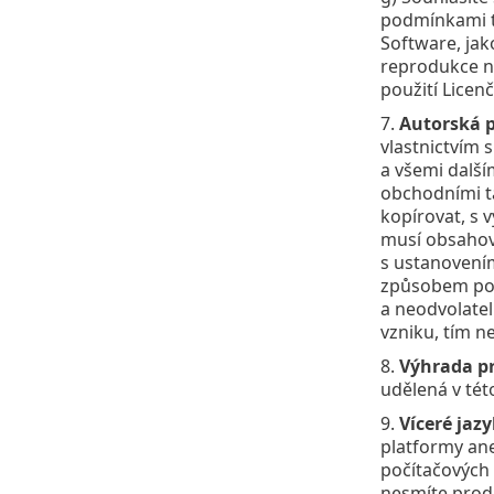
podmínkami té
Software, jak
reprodukce n
použití Licen
7.
Autorská 
vlastnictvím 
a všemi další
obchodními ta
kopírovat, s 
musí obsahova
s ustanovení
způsobem poku
a neodvolate
vzniku, tím n
8.
Výhrada p
udělená v tét
9.
Víceré jaz
platformy ane
počítačových 
nesmíte proda