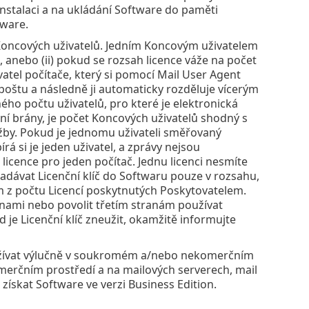
instalaci a na ukládání Software do paměti
tware.
 Koncových uživatelů. Jedním Koncovým uživatelem
 anebo (ii) pokud se rozsah licence váže na počet
tel počítače, který si pomocí Mail User Agent
oštu a následně ji automaticky rozděluje vícerým
ho počtu uživatelů, pro které je elektronická
ní brány, je počet Koncových uživatelů shodný s
užby. Pokud je jednomu uživateli směřovaný
rá si je jeden uživatel, a zprávy nejsou
licence pro jeden počítač. Jednu licenci nesmíte
zadávat Licenční klíč do Softwaru pouze v rozsahu,
m z počtu Licencí poskytnutých Poskytovatelem.
tranami nebo povolit třetím stranám používat
 je Licenční klíč zneužit, okamžitě informujte
užívat výlučně v soukromém a/nebo nekomerčním
merčním prostředí a na mailových serverech, mail
ískat Software ve verzi Business Edition.