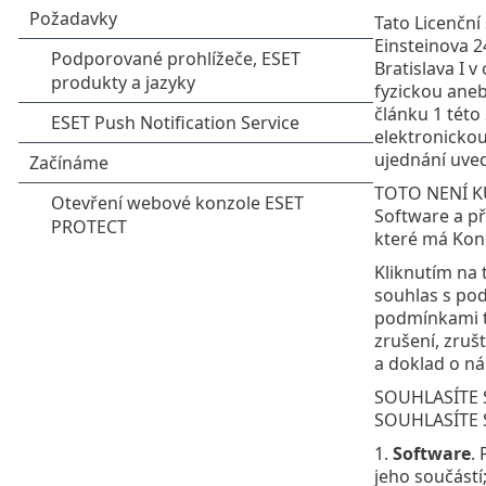
Tato Licenční
Einsteinova 
Bratislava I 
fyzickou aneb
článku 1 této
elektronickou
ujednání uve
TOTO NENÍ K
Software a př
které má Konc
Kliknutím na 
souhlas s pod
podmínkami t
zrušení, zruš
a doklad o ná
SOUHLASÍTE S
SOUHLASÍTE S
1.
Software
.
jeho součástí