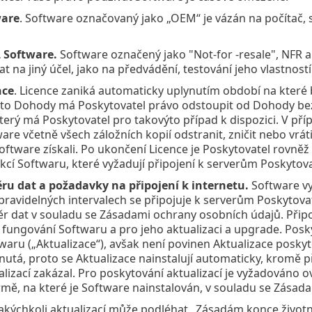
are
. Software označovaný jako „OEM“ je vázán na počítač, 
 Software.
Software označený jako "Not-for -resale", NFR
t na jiný účel, jako na předvádění, testování jeho vlastnost
nce
. Licence zaniká automaticky uplynutím období na které 
éto Dohody má Poskytovatel právo odstoupit od Dohody bez 
terý má Poskytovatel pro takovýto případ k dispozici. V pří
are včetně všech záložních kopií odstranit, zničit nebo vrá
Software získali. Po ukončení Licence je Poskytovatel rovně
kcí Softwaru, které vyžadují připojení k serverům Poskytova
ru dat a požadavky na připojení k internetu.
Software vy
 pravidelných intervalech se připojuje k serverům Poskytova
běr dat v souladu se Zásadami ochrany osobních údajů. Připoj
fungování Softwaru a pro jeho aktualizaci a upgrade. Posk
aru („Aktualizace“), avšak není povinen Aktualizace poskyt
utá, proto se Aktualizace nainstalují automaticky, kromě 
ualizací zakázal. Pro poskytování aktualizací je vyžadováno o
mě, na které je Software nainstalován, v souladu se Zásad
akýchkoli aktualizací může podléhat „Zásadám konce životno