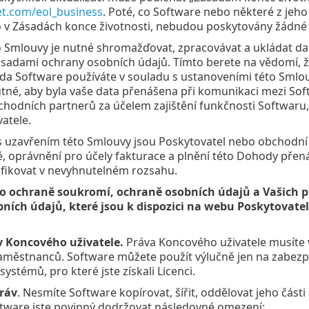
et.com/eol_business
. Poté, co Software nebo některé z jeh
 v Zásadách konce životnosti, nebudou poskytovány žádné 
o Smlouvy je nutné shromažďovat, zpracovávat a ukládat dat
sadami ochrany osobních údajů. Tímto berete na vědomí, ž
da Software používáte v souladu s ustanoveními této Smlouv
utné, aby byla vaše data přenášena při komunikaci mezi So
hodních partnerů za účelem zajištění funkčnosti Softwaru,
atele.
 s uzavřením této Smlouvy jsou Poskytovatel nebo obchodní pa
, oprávnění pro účely fakturace a plnění této Dohody přená
ifikovat v nevyhnutelném rozsahu.
o ochraně soukromí, ochraně osobních údajů a Vašich pr
ních údajů, které jsou k dispozici na webu Poskytovatel
 Koncového uživatele.
Práva Koncového uživatele musíte
městnanců. Software můžete použít výlučně jen na zabezpe
ystémů, pro které jste získali Licenci.
ráv
. Nesmíte Software kopírovat, šířit, oddělovat jeho část
ftware jste povinný dodržovat následovné omezení: