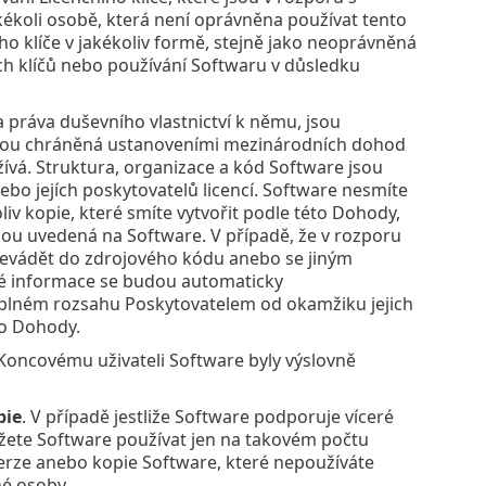
kékoli osobě, která není oprávněna používat tento
o klíče v jakékoliv formě, stejně jako neoprávněná
h klíčů nebo používání Softwaru v důsledku
a práva duševního vlastnictví k němu, jsou
to jsou chráněná ustanoveními mezinárodních dohod
žívá. Struktura, organizace a kód Software jsou
o jejích poskytovatelů licencí. Software nesmíte
iv kopie, které smíte vytvořit podle této Dohody,
sou uvedená na Software. V případě, že v rozporu
řevádět do zdrojového kódu anebo se jiným
ané informace se budou automaticky
 plném rozsahu Poskytovatelem od okamžiku jejich
to Dohody.
Koncovému uživateli Software byly výslovně
pie
. V případě jestliže Software podporuje víceré
můžete Software používat jen na takovém počtu
 Verze anebo kopie Software, které nepoužíváte
né osoby.