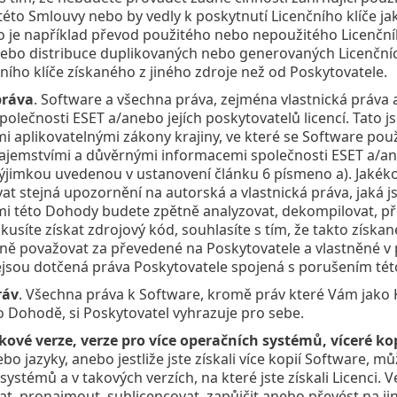
to Smlouvy nebo by vedly k poskytnutí Licenčního klíče ja
o je například převod použitého nebo nepoužitého Licenčníh
ebo distribuce duplikovaných nebo generovaných Licenčníc
čního klíče získaného z jiného zdroje než od Poskytovatele.
práva
. Software a všechna práva, zejména vlastnická práva 
společnosti ESET a/anebo jejích poskytovatelů licencí. Ta
mi aplikovatelnými zákony krajiny, ve které se Software pou
jemstvími a důvěrnými informacemi společnosti ESET a/aneb
výjimkou uvedenou v ustanovení článku 6 písmeno a). Jakékol
t stejná upozornění na autorská a vlastnická práva, jaká j
mi této Dohody budete zpětně analyzovat, dekompilovat, p
síte získat zdrojový kód, souhlasíte s tím, že takto získ
lně považovat za převedené na Poskytovatele a vlastněné v
ejsou dotčená práva Poskytovatele spojená s porušením té
ráv
. Všechna práva k Software, kromě práv které Vám jako 
o Dohodě, si Poskytovatel vyhrazuje pro sebe.
ykové verze, verze pro více operačních systémů, víceré ko
bo jazyky, anebo jestliže jste získali více kopií Software, 
systémů a v takových verzích, na které jste získali Licenci.
t, pronajmout, sublicencovat, zapůjčit anebo převést na ji