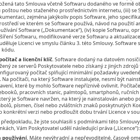
iložená tato Smlouva včetně Softwaru dodaného ve formě o
 poštou nebo staženého prostřednictvím internetu, (iii) se S
kumentaci, zejména jakýkoliv popis Software, jeho specifikac
ostředí ve kterém se Software používá, návod na použití an
žívání Software („Dokumentace“), (iv) kopie Softwaru, op
šíření Softwaru, modifikované verze Softwaru a aktualizace
uděluje Licenci ve smyslu článku 3. této Smlouvy. Software
 kódu.
počítač a licenční klíč
. Software dodaný na datovém nosiči,
ažený ze serverů Poskytovatele nebo získaný z jiných zdrojů 
figurovaný počítač splňující minimální požadavky uvedené
Na počítači, na který Software instalujete, nesmí být nai
avení, které by mohlo Software nepříznivě ovlivnit. Počít
ebooků, pracovních stanic, palmtopů, smartphonů, ručních 
 který je Software navržen, na který je nainstalován anebo 
olů, písmen, čísel nebo zvláštních znaků poskytnutých Kon
o konkrétní verzi nebo prodloužit dobu trvání Licence v so
a předpokladu, že jste souhlasili s podmínkami této Smlouvy
kách, Vám Poskytovatel udělí následující práva („Licence“):
a používání
. Máte nevýhradní a nepřevoditelné, časově ome