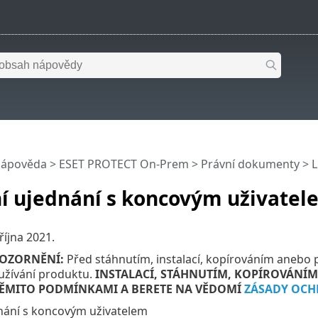
nápověda
>
ESET PROTECT On-Prem
>
Právní dokumenty
> L
ní ujednání s koncovým uživatel
 října 2021
.
POZORNĚNÍ:
Před stáhnutím, instalací, kopírováním anebo 
žívání produktu.
INSTALACÍ, STÁHNUTÍM, KOPÍROVÁNÍM
TĚMITO PODMÍNKAMI A BERETE NA VĚDOMÍ
ZÁSADY OCH
dnání s koncovým uživatelem