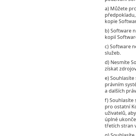
a) Můžete pro
předpokladu, 
kopie Softwa
b) Software n
kopií Softwar
c) Software n
služeb.
d) Nesmíte S
získat zdrojo
e) Souhlasíte
právním systé
a dalších práv
f) Souhlasíte
pro ostatní K
uživatelů, ab
úplné ukončen
třetích stran
g) Souhlasíte