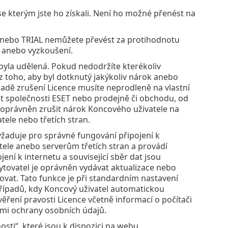
se kterým jste ho získali. Není ho možné přenést na
 anebo TRIAL nemůžete převést za protihodnotu
í anebo vyzkoušení.
byla udělená. Pokud nedodržíte kterékoliv
toho, aby byl dotknutý jakýkoliv nárok anebo
padě zrušení Licence musíte neprodleně na vlastní
tit společnosti ESET nebo prodejně či obchodu, od
ž oprávněn zrušit nárok Koncového uživatele na
tele nebo třetích stran.
žaduje pro správné fungování připojení k
tele anebo serverům třetích stran a provádí
ení k internetu a související sběr dat jsou
ytovatel je oprávněn vydávat aktualizace nebo
ovat. Tato funkce je při standardním nastavení
případů, kdy Koncový uživatel automatickou
věření pravosti Licence včetně informací o počítači
ami ochrany osobních údajů.
sti“, které jsou k dispozici na webu