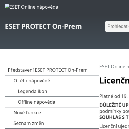
ESET PROTECT On-Prem
ESET Online 
Licenč
Platné od
19.
DŮLEŽITÉ U
podmínky pou
SOUHLAS S 
Licenční uje