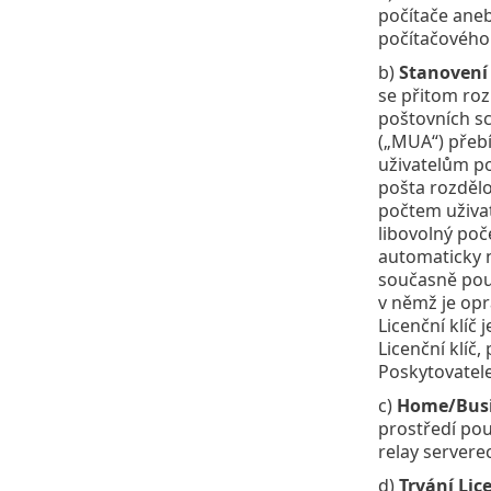
počítače aneb
počítačového 
b)
Stanovení 
se přitom roz
poštovních sc
(„MUA“) přebí
uživatelům po
pošta rozdělo
počtem uživat
libovolný poče
automaticky n
současně použ
v němž je opr
Licenční klíč
Licenční klíč
Poskytovatele
c)
Home/Busi
prostředí pou
relay servere
d)
Trvání Lic