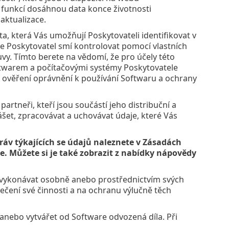
o funkcí dosáhnou data konce životnosti
aktualizace.
a, která Vás umožňují Poskytovateli identifikovat v
e Poskytovatel smí kontrolovat pomocí vlastních
y. Tímto berete na vědomí, že pro účely této
ftwarem a počítačovými systémy Poskytovatele
 ověření oprávnění k používání Softwaru a ochrany
rtneři, kteří jsou součástí jeho distribuční a
šet, zpracovávat a uchovávat údaje, které Vás
áv týkajících se údajů naleznete v Zásadách
e. Můžete si je také zobrazit z nabídky nápovědy
 vykonávat osobně anebo prostřednictvím svých
čení své činnosti a na ochranu výlučně těch
i anebo vytvářet od Software odvozená díla. Při