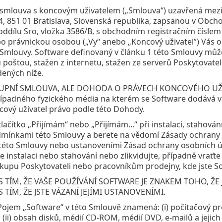
 smlouva s koncovým uživatelem („Smlouva“) uzavřená mezi sp
24, 851 01 Bratislava, Slovenská republika, zapsanou v Ob
v oddílu Sro, vložka 3586/B, s obchodním registračním čísle
o právnickou osobou („Vy“ anebo „Koncový uživatel”) Vás 
 Smlouvy. Software definovaný v článku 1 této Smlouvy můž
 poštou, stažen z internetu, stažen ze serverů Poskytovate
dených níže.
UPNÍ SMLOUVA, ALE DOHODA O PRÁVECH KONCOVÉHO UŽIVATE
ípadného fyzického média na kterém se Software dodává v 
ový uživatel právo podle této Dohody.
tlačítko „Přijímám“ nebo „Přijímám...“ při instalaci, stahová
mínkami této Smlouvy a berete na vědomí Zásady ochrany o
éto Smlouvy nebo ustanoveními Zásad ochrany osobních úd
te instalaci nebo stahování nebo zlikvidujte, případně vrať
kupu Poskytovateli nebo pracovníkům prodejny, kde jste Sof
 TÍM, ŽE VAŠE POUŽÍVÁNÍ SOFTWARE JE ZNAKEM TOHO, ŽE 
 TÍM, ŽE JSTE VÁZANÍ JEJÍMI USTANOVENÍMI.
 Pojem „Software“ v této Smlouvě znamená: (i) počítačový
; (ii) obsah disků, médií CD-ROM, médií DVD, e-mailů a jejic