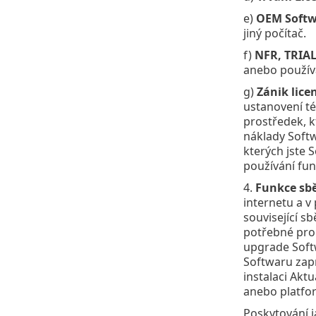
e)
OEM Softw
jiný počítač.
f)
NFR, TRIAL
anebo používa
g)
Zánik lice
ustanovení t
prostředek, k
náklady Softw
kterých jste 
používání fun
4.
Funkce sbě
internetu a v
související s
potřebné pro 
upgrade Softw
Softwaru zapn
instalaci Akt
anebo platfor
Poskytování j