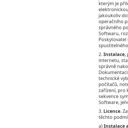
kterým je př
elektronickou
jakoukoliv do
operačního pr
správného pou
Softwaru, roz
Poskytovatel 
spustitelného
2.
Instalace, 
internetu, st
správně nakon
Dokumentaci. 
technické vyb
počítačů, not
zařízení, pro
sekvence symb
Software, jeh
3.
Licence
. Z
těchto podmín
a)
Instalace 