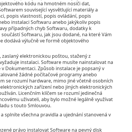
bjektového kódu na hmotném nosiči dat,
oftwarem související vysvětlující materiály a
i, popis vlastností, popis ovládání, popis
ebo instalaci Softwaru anebo jakýkoliv popis
ravy případných chyb Softwaru, dodatky k
 součástí Softwaru, jak jsou dodané, na které Vám
 se dodává výlučně ve formě objektového
 zaslaný elektronickou poštou, stažený z
vyžaduje instalaci. Software musíte nainstalovat na
 v Dokumentaci. Způsob instalace je popsaný v
nstalované žádné počítačové programy anebo
ačem se rozumí hardware, mimo jiné včetně osobních
elektronických zařízení nebo jiných elektronických
používán. Licenčním klíčem se rozumí jedinečná
covému uživateli, aby bylo možné legálně využívat
uladu s touto Smlouvou.
 a splníte všechna pravidla a ujednání stanovená v
zené právo instalovat Software na pevný disk