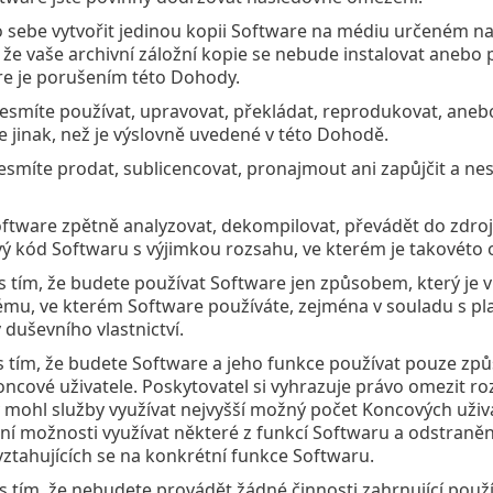
 sebe vytvořit jedinou kopii Software na médiu určeném na t
že vaše archivní záložní kopie se nebude instalovat anebo po
re je porušením této Dohody.
esmíte používat, upravovat, překládat, reprodukovat, ane
e jinak, než je výslovně uvedené v této Dohodě.
esmíte prodat, sublicencovat, pronajmout ani zapůjčit a ne
oftware zpětně analyzovat, dekompilovat, převádět do zd
vý kód Softwaru s výjimkou rozsahu, ve kterém je takovét
 s tím, že budete používat Software jen způsobem, který je 
mu, ve kterém Software používáte, zejména v souladu s pl
 duševního vlastnictví.
 s tím, že budete Software a jeho funkce používat pouze z
oncové uživatele. Poskytovatel si vyhrazuje právo omezit 
y mohl služby využívat nejvyšší možný počet Koncových uži
í možnosti využívat některé z funkcí Softwaru a odstraněn
 vztahujících se na konkrétní funkce Softwaru.
 s tím, že nebudete provádět žádné činnosti zahrnující použí