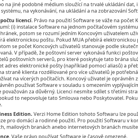
o na jiné podobné médium sloužící na trvalé ukládání dat, 
systému, na vykonávání, na ukládání a na zobrazování Sof
počtu licencí
. Právo na použití Software se váže na počet
umí: (i) instalace Software na jednom počítačovém systému,
hránek, potom se rozumí jedním Koncovým uživatelem uživa
rá elektronickou poštu. Pokud MUA přebírá elektronickou p
tom se počet Koncových uživatelů stanovuje podle skutečné
vaná. V případě, že poštovní server vykonává funkci poštov
elů poštovních serverů, pro které poskytuje tato brána sl
t adres elektronické pošty (například pomocí aliasů) a přebí
a straně klienta rozdělované pro více uživatelů je potřebná 
ívat na vícerých počítačích. Koncový uživatel je oprávněn 
ávněn používat Software v souladu s omezením vyplývající
 je považován za důvěrný. Licenci nesmíte sdílet s třetími s
, pokud to nepovoluje tato Smlouva nebo Poskytovatel. Pokud
.
ness Edition.
Verzi Home Edition tohoto Softwaru lze po
ze pro domácí a rodinné použití. Pro použití Softwaru v ko
ch, mailových branách anebo internetových branách musíte z
ence
. Vaše právo používat Software je časově omezené.