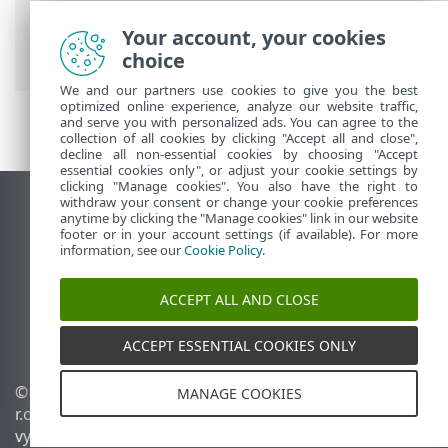
On-Prem
>
Používání ESET PROTECT On-
Prem
>
Hlavní menu ESET PROTECT On-
Your account, your cookies
Prem
>
Počítače
> Náhled počítače
choice
We and our partners use cookies to give you the best
optimized online experience, analyze our website traffic,
and serve you with personalized ads. You can agree to the
collection of all cookies by clicking "Accept all and close",
decline all non-essential cookies by choosing "Accept
essential cookies only", or adjust your cookie settings by
clicking "Manage cookies". You also have the right to
withdraw your consent or change your cookie preferences
Zobrazit verzi pro počítač
anytime by clicking the "Manage cookies" link in our website
footer or in your account settings (if available). For more
End of Life
information, see our
Cookie Policy
.
ESET Databáze znalostí
ESET Forum
ACCEPT ALL AND CLOSE
ESET Status Portal
Regionální podpora
ACCEPT ESSENTIAL COOKIES ONLY
© 1992 - 2026 ESET, spol. s
Spravovat cookies
MANAGE COOKIES
r.o. - Všechna práva
Zásady používání souborů
vyhrazena.
cookies