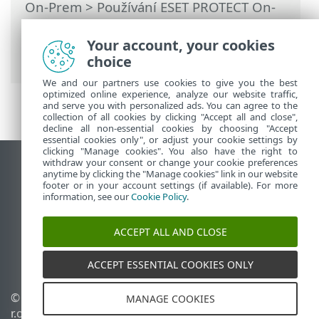
On-Prem
>
Používání ESET PROTECT On-
Prem
>
Hlavní menu ESET PROTECT On-
Prem
>
Počítače
>
Skupiny
> Přesunutí
Your account, your cookies
statické nebo dynamické skupiny
choice
We and our partners use cookies to give you the best
optimized online experience, analyze our website traffic,
and serve you with personalized ads. You can agree to the
collection of all cookies by clicking "Accept all and close",
decline all non-essential cookies by choosing "Accept
essential cookies only", or adjust your cookie settings by
clicking "Manage cookies". You also have the right to
withdraw your consent or change your cookie preferences
Zobrazit verzi pro počítač
anytime by clicking the "Manage cookies" link in our website
footer or in your account settings (if available). For more
End of Life
information, see our
Cookie Policy
.
ESET Databáze znalostí
ESET Forum
ACCEPT ALL AND CLOSE
ESET Status Portal
Regionální podpora
ACCEPT ESSENTIAL COOKIES ONLY
© 1992 - 2026 ESET, spol. s
Spravovat cookies
MANAGE COOKIES
r.o. - Všechna práva
Zásady používání souborů