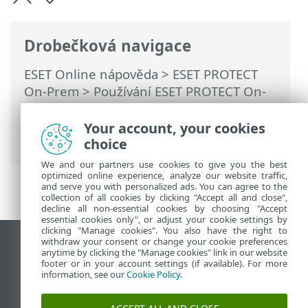
Drobečková navigace
ESET Online nápověda
>
ESET PROTECT
On-Prem
>
Používání ESET PROTECT On-
Prem
>
Hlavní menu ESET PROTECT On-
Prem
>
Počítače
>
Skupiny
>
Statické
Your account, your cookies
skupiny
> Exportování statických skupin
choice
We and our partners use cookies to give you the best
optimized online experience, analyze our website traffic,
and serve you with personalized ads. You can agree to the
collection of all cookies by clicking "Accept all and close",
decline all non-essential cookies by choosing "Accept
essential cookies only", or adjust your cookie settings by
clicking "Manage cookies". You also have the right to
withdraw your consent or change your cookie preferences
Zobrazit verzi pro počítač
anytime by clicking the "Manage cookies" link in our website
footer or in your account settings (if available). For more
End of Life
information, see our
Cookie Policy
.
ESET Databáze znalostí
ESET Forum