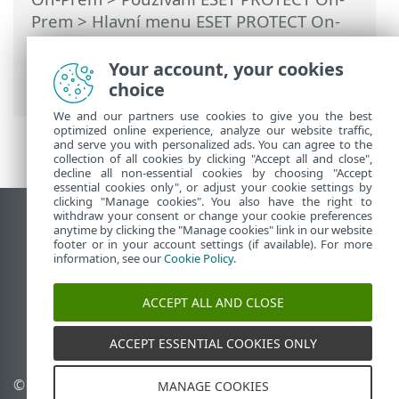
Prem
>
Hlavní menu ESET PROTECT On-
Prem
>
Politiky
> Vzdálená konfigurace
produktu prostřednictvím ESET PROTECT
Your account, your cookies
On-Prem
choice
We and our partners use cookies to give you the best
optimized online experience, analyze our website traffic,
and serve you with personalized ads. You can agree to the
collection of all cookies by clicking "Accept all and close",
decline all non-essential cookies by choosing "Accept
essential cookies only", or adjust your cookie settings by
clicking "Manage cookies". You also have the right to
withdraw your consent or change your cookie preferences
Zobrazit verzi pro počítač
anytime by clicking the "Manage cookies" link in our website
footer or in your account settings (if available). For more
End of Life
information, see our
Cookie Policy
.
ESET Databáze znalostí
ESET Forum
ACCEPT ALL AND CLOSE
ESET Status Portal
Regionální podpora
ACCEPT ESSENTIAL COOKIES ONLY
© 1992 - 2026 ESET, spol. s
Spravovat cookies
MANAGE COOKIES