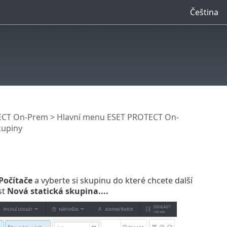
Čeština
ECT On-Prem
>
Hlavní menu ESET PROTECT On-
kupiny
Počítače
a vyberte si skupinu do které chcete další
st
Nová statická skupina....