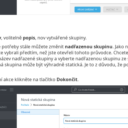
v
, volitelně
popis
, nov vytvářené skupiny.
ě potřeby stále můžete změnit
nadřazenou skupinu
. Jako 
te vybrali předtím, než jste otevřeli tohoto průvodce. Chcet
 název nadřazené skupiny a vyberte nadřazenou skupinu ze
á skupina může být výhradně statická. Je to z důvodu, ž
 akce klikněte na tlačítko
Dokončit
.