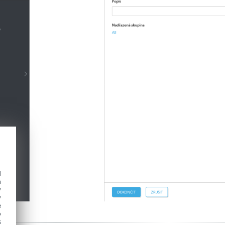
d
h
y
y
e
o
s