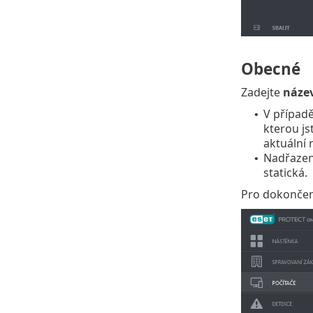
Obecné
Zadejte
náze
V případ
•
kterou js
aktuální
Nadřazen
•
statická.
Pro dokončení