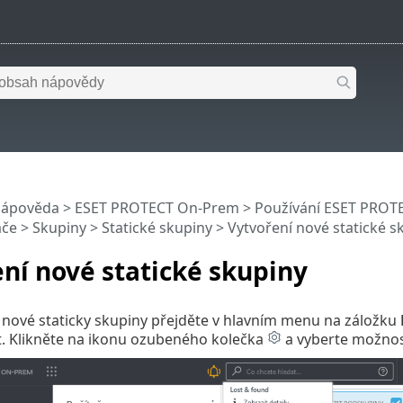
nápověda
>
ESET PROTECT On-Prem
>
Používání ESET PROT
ače
>
Skupiny
>
Statické skupiny
> Vytvoření nové statické s
ní nové statické skupiny
 nové staticky skupiny přejděte v hlavním menu na záložku
t. Klikněte na ikonu ozubeného kolečka
a vyberte možno