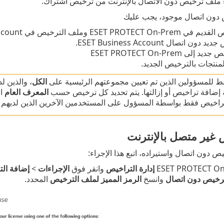
ء ملف ترخيص دون الاتصال بالإنترنت من ترخيص اشتراك.
 دون اتصال موجود، يجب عليك
ESET وملف الترخيص في ESET Business Account.
ون اتصال ESET Business Account.
ى ESET PROTECT On-Prem
منتجات بالترخيص الجديد.
 للمسؤولين الذين تم تعيين مجموعتهم الرئيسية على
الكل
، والذين ل
 إضافة تراخيص أو إزالتها. يتم تحديد كل ترخيص حسب
المعرف العام
ال
تراخيص فقط بواسطة المسؤول على المستخدمين الآخرين الذين لديهم
غير متصل بالإنترنت
 دون اتصال واستيراده، اتبع هذا الإجراء:
إدارة التراخيص
وانقر فوق
الإجراءات
>
إضافة ال
رخيص دون اتصال
وانسخ
الرمز المميز لملف الترخيص
المحدد.