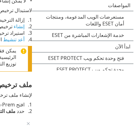
لا يمكن إنشا
لاستبدال ترخيص
إزالة الترخيص القديم في  PROTECT On-Prem
إنشاء
ترخيص جديد د
استيراد ترخيص جديد إل
أعد تنشيط
ال
يمكن فقط
الرئيسية
توزيع ال
ملف ترخيص 
لإنشاء ملف ترخيص
افتح ESET PROTECT On-Prem
حدد
ملف الت