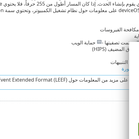
مكافحة الفيروسات
ية
لتي تمت تصفيتها -
حماية الويب
راق المضيف (HIPS)
ESE
التنبيهات
لمحظورة
لى مزيد من المعلومات حول Log Event Extended Format (LEEF) على