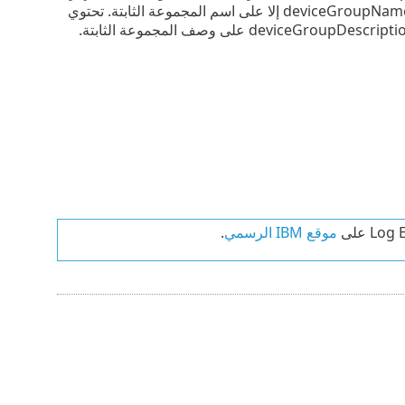
الكمبيوتر الذي يقوم بإنشاء الحدث. إذا كان المسار أطول من 255 حرفاً، فلا يحتوي deviceGroupName إلا على اسم المجموعة الثابتة. تحتوي
موقع IBM الرسمي
.