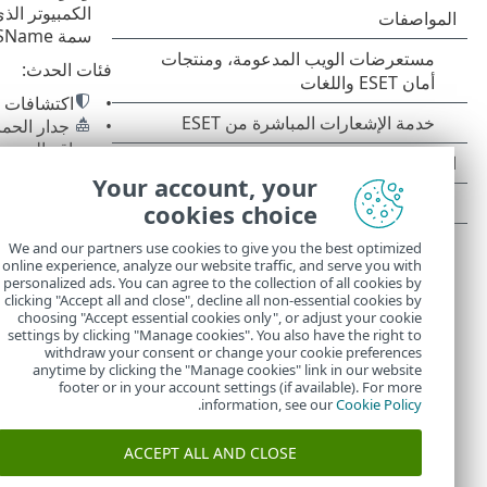
سمة deviceOSName على معلومات حول نظام تشغيل الكمبيوتر، وتحتوي سمة deviceGroupDescription على وصف المجموعة الثابتة.
فئات الحدث:
اكتشافات 
جدار الحما
مواقع الويب ا
نظام منع اخت
Your account, your
تدقيق
cookies choice
T Inspect
الملفات ا
We and our partners use cookies to give you the best optimized
online experience, analyze our website traffic, and serve you with
يمكنك العثور ع
personalized ads. You can agree to the collection of all cookies by
clicking "Accept all and close", decline all non-essential cookies by
choosing "Accept essential cookies only", or adjust your cookie
settings by clicking "Manage cookies". You also have the right to
withdraw your consent or change your cookie preferences
anytime by clicking the "Manage cookies" link in our website
footer or in your account settings (if available). For more
.
information, see our
Cookie Policy
ACCEPT ALL AND CLOSE