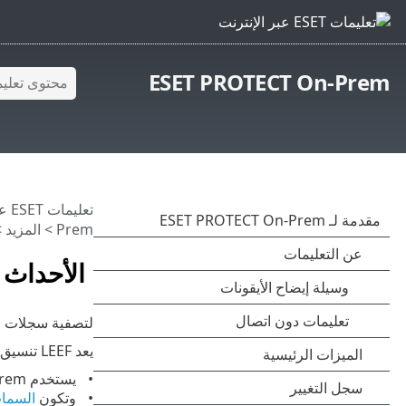
ESET PROTECT On-Prem
تعليمات ESET عبر الإنترنت
Prem
>
المزيد
>
الأحداث ا
لتصفية سجلات الأحد
يعد LEEF تنسيق أحداث مخصص لـ IBM® Security QRadar®. تكون للأحداث سمات مخصصة وقياسية:
يستخدم ESET PROTECT On-Prem بعض السمات القياسية الموضحة في
وتكون
السما