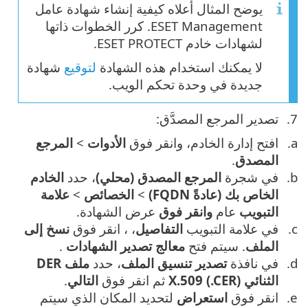
يوضح المثال أعلاه كيفية إنشاء شهادة عامل
ESET Management. كرر الخطوات ذاتها
لشهادات خادم ESET PROTECT.
لا يمكنك استخدام هذه الشهادة
لتوقيع
شهادة
جديدة في وحدة تحكم الويب.
تصدير المرجع المصدَّق:
افتح إدارة الخادم، وانقر فوق
الأدوات
>
المرجع
المصدق
.
في شجرة
المرجع المصدق (محلي)
، حدد
الخادم
الخاص بك (عادةً FQDN)
>
الخصائص
>
علامة
التبويب
عام
وانقر فوق
عرض الشهادة.
في علامة التبويب
التفاصيل
، ، انقر فوق
نسخ إلى
الملف
. سيتم فتح
معالج تصدير الشهادات
.
في نافذة
تصدير تنسيق الملف
، حدد
ملف DER
الثنائي X.509 (.CER)
ثم انقر فوق
التالي
.
انقر فوق
استعراض
لتحديد المكان الذي سيتم