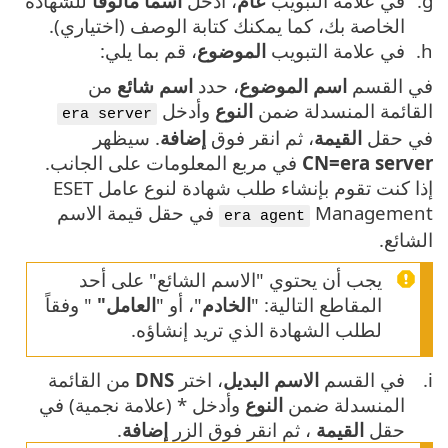
في علامة التبويب
عام
، أدخل
اسماً مألوفاً
للشهادة
الخاصة بك، كما يمكنك كتابة الوصف (اختياري).
في علامة التبويب
الموضوع
، قم بما يلي:
في القسم
اسم الموضوع
، حدد
اسم شائع
من
القائمة المنسدلة ضمن
النوع
وأدخل
era server
في حقل
القيمة
، ثم انقر فوق
إضافة
. سيظهر
CN=era server
في مربع المعلومات على الجانب.
إذا كنت تقوم بإنشاء طلب شهادة لنوع عامل ESET
Management
في حقل قيمة الاسم
era agent
الشائع.
يجب أن يحتوي "الاسم الشائع" على أحد
المقاطع التالية: "
الخادم
"، أو "
العامل"
" وفقاً
لطلب الشهادة الذي تريد إنشاؤه.
في القسم
الاسم البديل
، اختر
DNS
من القائمة
المنسدلة ضمن
النوع
وأدخل * (علامة نجمية) في
حقل
القيمة
، ثم انقر فوق الزر
إضافة
.