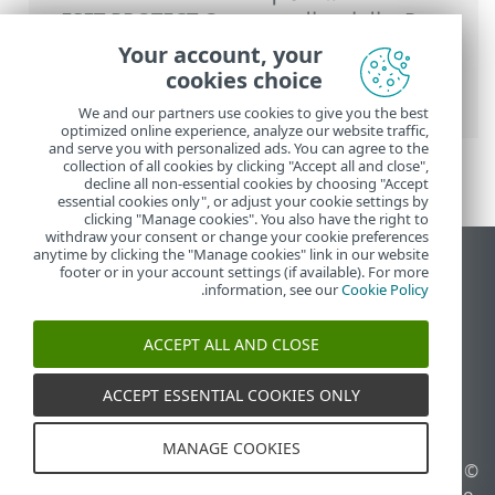
Prem
>
القائمة الرئيسية ESET PROTECT On-
Prem
>
المزيد
>
الشهادات
>
شهادات النظراء
Your account, your
> الشهادات المخصصة مع ESET PROTECT On-
cookies choice
Prem
We and our partners use cookies to give you the best
optimized online experience, analyze our website traffic,
and serve you with personalized ads. You can agree to the
collection of all cookies by clicking "Accept all and close",
decline all non-essential cookies by choosing "Accept
essential cookies only", or adjust your cookie settings by
clicking "Manage cookies". You also have the right to
withdraw your consent or change your cookie preferences
anytime by clicking the "Manage cookies" link in our website
عرض موقع سطح المكتب
footer or in your account settings (if available). For more
.
information, see our
Cookie Policy
End of Life
قاعدة معارف ESET
ACCEPT ALL AND CLOSE
منتدى ESET
ESET Status Portal
ACCEPT ESSENTIAL COOKIES ONLY
الدعم الإقليمي
MANAGE COOKIES
© 1992 - 2026 ESET, spol. s
إدارة ملفات تعريف الارتباط