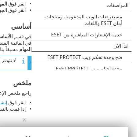
انقر فوق
المه
انقر فوق الج
أساسي
في قسم
الأساس
في القائمة المن
المهام
مسبقاً بنا
لا تتوفر 
ملخص
راجع ملخص الإعد
انقر فوق
إنشا
إذا قمت بالن