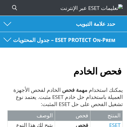
حدد علامة التبويب
ESET PROTECT On-Prem – جدول المحتويات
فحص الخادم
يمكنك استخدام
مهمة فحص
الخادم لفحص الأجهزة
العميلة باستخدام حل خادم ESET مثبت. يعتمد نوع
تشغيل الفحص على حل ESET المثبت:
المنتج
فحص
الوصف
ESET
فحص
يتيح لك هذا النوع