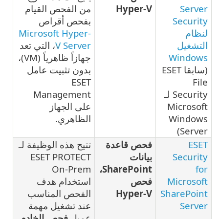
Server
Hyper-V
من الفحص القيام
Security
بفحص أقراص
لنظام
Microsoft Hyper-
التشغيل
V Server
، التي تعد
Windows
جهازاً ظاهرياً (VM)،
(سابقا ESET
بدون تثبيت عامل
ESET
File
Security لـ
Management
Microsoft
على الجهاز
Windows
الظاهري.
Server)
ESET
فحص قاعدة
تتيح هذه الوظيفة لـ
Security
بيانات
ESET PROTECT
On-Prem
SharePoint،
for
Microsoft
فحص
استخدام هدف
SharePoint
Hyper-V
الفحص المناسب
Server
عند تشغيل مهمة
عميل
فحص الخادم