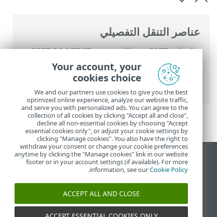
عناصر التنقل التفصيلي
تعليمات ESET عبر الإنترنت
>
ESET PROTECT
On-Prem
>
استخدام ‎ESET PROTECT On-
Your account, your
Prem
>
القائمة الرئيسية ESET PROTECT On-
cookies choice
Prem
>
المهام
>
مهام العميل
> فحص الخادم
We and our partners use cookies to give you the best
optimized online experience, analyze our website traffic,
and serve you with personalized ads. You can agree to the
collection of all cookies by clicking "Accept all and close",
decline all non-essential cookies by choosing "Accept
essential cookies only", or adjust your cookie settings by
clicking "Manage cookies". You also have the right to
withdraw your consent or change your cookie preferences
anytime by clicking the "Manage cookies" link in our website
عرض موقع سطح المكتب
footer or in your account settings (if available). For more
.
information, see our
Cookie Policy
End of Life
قاعدة معارف ESET
ACCEPT ALL AND CLOSE
منتدى ESET
ESET Status Portal
ACCEPT ESSENTIAL COOKIES ONLY